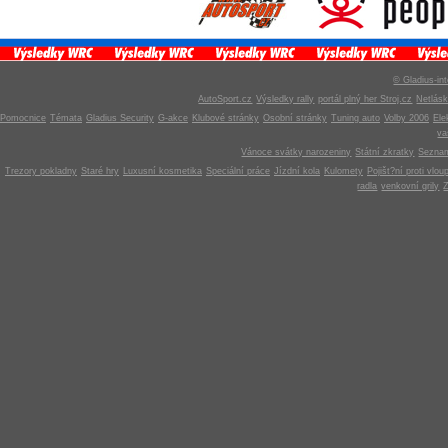
© Gladius-int
AutoSport.cz
Výsledky rally
portál plný her Stroj.cz
Netlás
Pomocnice
Témata
Gladius Security
G-akce
Klubové stránky
Osobní stránky
Tuning auto
Volby 2006
Ele
v
Vánoce svátky narozeniny
Státní zkratky
Seznam
Trezory pokladny
Staré hry
Luxusní kosmetika
Speciální práce
Jízdní kola
Kulomety
Pojišt?ní proti vlou
radla
venkovní grily