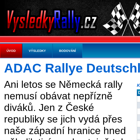
ÚVOD
VÝSLEDKY
BODOVÁNÍ
ADAC Rallye Deutsch
Ani letos se Německá rally
K
nemusí obávat nepřízně
diváků. Jen z České
republiky se jich vydá přes
naše západní hranice hned