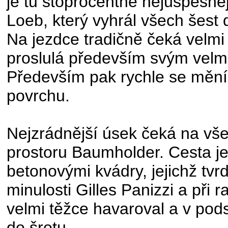
je tu stoprocentně nejúspěšně
Loeb, který vyhrál všech šest
Na jezdce tradičně čeká velmi 
proslulá především svým vel
Především pak rychle se měníc
povrchu.
Nejzrádnější úsek čeká na vš
prostoru Baumholder. Cesta j
betonovými kvádry, jejichž tvrd
minulosti Gilles Panizzi a při r
velmi těžce havaroval a v po
do šrotu.