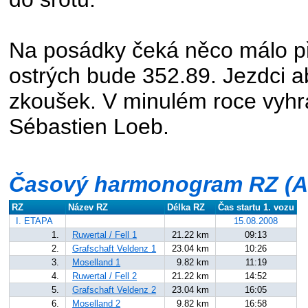
Na posádky čeká něco málo př
ostrých bude 352.89. Jezdci ab
zkoušek. V minulém roce vyhrá
Sébastien Loeb.
Časový harmonogram RZ (A
RZ
Název RZ
Délka RZ
Čas startu 1. vozu
I. ETAPA
15.08.2008
1.
Ruwertal / Fell 1
21.22 km
09:13
2.
Grafschaft Veldenz 1
23.04 km
10:26
3.
Moselland 1
9.82 km
11:19
4.
Ruwertal / Fell 2
21.22 km
14:52
5.
Grafschaft Veldenz 2
23.04 km
16:05
6.
Moselland 2
9.82 km
16:58