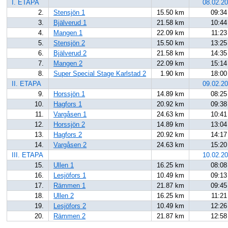
I. ETAPA
08.02.2
2.
Stensjön 1
15.50 km
09:34
3.
Bjälverud 1
21.58 km
10:44
4.
Mangen 1
22.09 km
11:23
5.
Stensjön 2
15.50 km
13:25
6.
Bjälverud 2
21.58 km
14:35
7.
Mangen 2
22.09 km
15:14
8.
Super Special Stage Karlstad 2
1.90 km
18:00
II. ETAPA
09.02.2
9.
Horssjön 1
14.89 km
08:25
10.
Hagfors 1
20.92 km
09:38
11.
Vargåsen 1
24.63 km
10:41
12.
Horssjön 2
14.89 km
13:04
13.
Hagfors 2
20.92 km
14:17
14.
Vargåsen 2
24.63 km
15:20
III. ETAPA
10.02.2
15.
Ullen 1
16.25 km
08:08
16.
Lesjöfors 1
10.49 km
09:13
17.
Rämmen 1
21.87 km
09:45
18.
Ullen 2
16.25 km
11:21
19.
Lesjöfors 2
10.49 km
12:26
20.
Rämmen 2
21.87 km
12:58