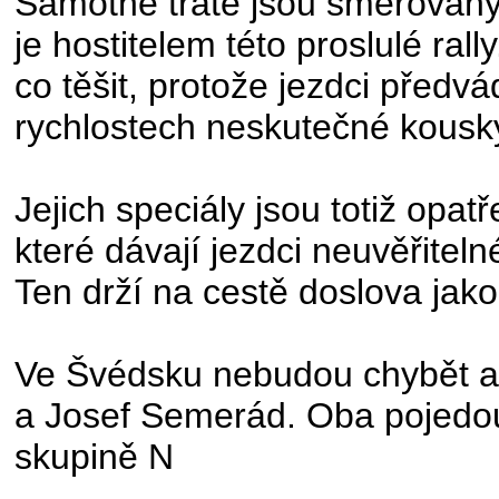
Samotné tratě jsou směřovány
je hostitelem této proslulé ral
co těšit, protože jezdci předvá
rychlostech neskutečné kousk
Jejich speciály jsou totiž opa
které dávají jezdci neuvěřitel
Ten drží na cestě doslova jako 
Ve Švédsku nebudou chybět ani
a Josef Semerád. Oba pojedou
skupině N