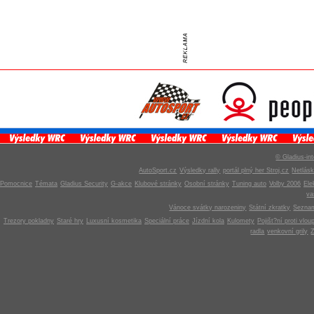
© Gladius-int
AutoSport.cz
Výsledky rally
portál plný her Stroj.cz
Netlás
Pomocnice
Témata
Gladius Security
G-akce
Klubové stránky
Osobní stránky
Tuning auto
Volby 2006
Ele
v
Vánoce svátky narozeniny
Státní zkratky
Seznam
Trezory pokladny
Staré hry
Luxusní kosmetika
Speciální práce
Jízdní kola
Kulomety
Pojišt?ní proti vlou
radla
venkovní grily