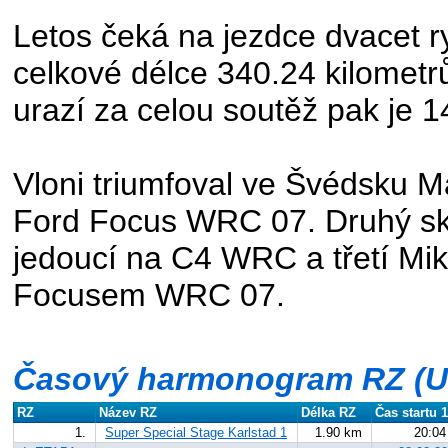
Letos čeká na jezdce dvacet r
celkové délce 340.24 kilometrů
urazí za celou soutěž pak je 1
Vloni triumfoval ve Švédsku 
Ford Focus WRC 07. Druhý sk
jedoucí na C4 WRC a třetí Mi
Focusem WRC 07.
Časový harmonogram RZ (U
RZ
Název RZ
Délka RZ
Čas startu 
1.
Super Special Stage Karlstad 1
1.90 km
20:04