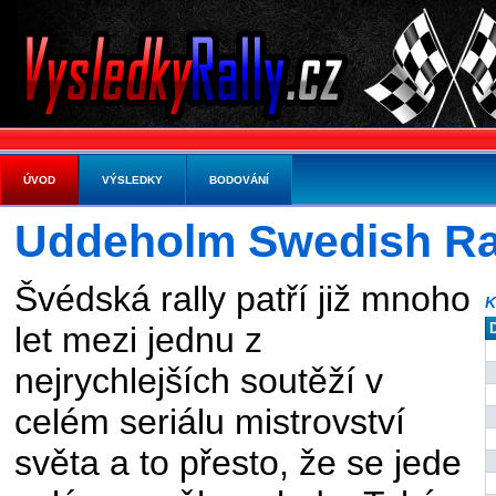
ÚVOD
VÝSLEDKY
BODOVÁNÍ
Uddeholm Swedish Ra
Švédská rally patří již mnoho
K
let mezi jednu z
nejrychlejších soutěží v
celém seriálu mistrovství
světa a to přesto, že se jede