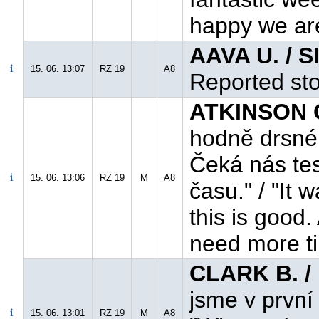
happy we are 
AAVA U. / S
15. 06. 13:07
RZ 19
A8
Reported st
ATKINSON C
hodně drsné. 
Čeká nás tes
15. 06. 13:06
RZ 19
M
A8
času." / "It 
this is good
need more t
CLARK B. /
jsme v první 
15. 06. 13:01
RZ 19
M
A8