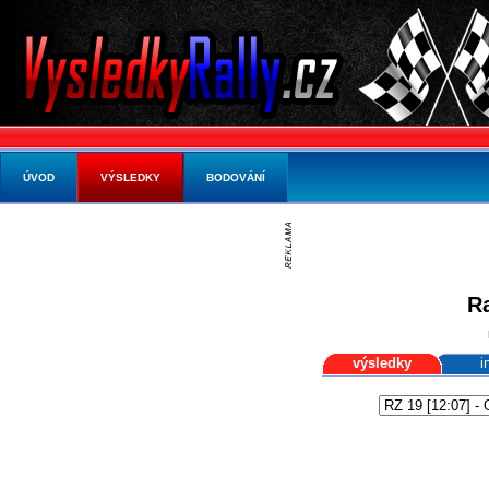
ÚVOD
VÝSLEDKY
BODOVÁNÍ
Ra
výsledky
i