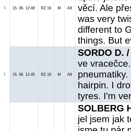
věcí. Ale přes
15. 06. 12:48
RZ 19
M
A8
was very twi
different to
things. But e
SORDO D. /
ve vracečce.
pneumatiky. 
15. 06. 12:45
RZ 19
M
A8
hairpin. I dr
tyres. I'm ve
SOLBERG H
jel jsem jak 
jsme tu pár 