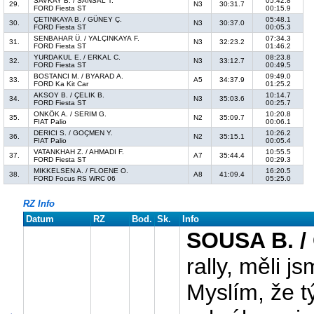
SAVKAY B. / SANSAL T.
05:42.8
29.
N3
30:31.7
FORD Fiesta ST
00:15.9
ÇETINKAYA B. / GÜNEY Ç.
05:48.1
30.
N3
30:37.0
FORD Fiesta ST
00:05.3
SENBAHAR Ü. / YALÇINKAYA F.
07:34.3
31.
N3
32:23.2
FORD Fiesta ST
01:46.2
YURDAKUL E. / ERKAL C.
08:23.8
32.
N3
33:12.7
FORD Fiesta ST
00:49.5
BOSTANCI M. / BYARAD A.
09:49.0
33.
A5
34:37.9
FORD Ka Kit Car
01:25.2
AKSOY B. / ÇELIK B.
10:14.7
34.
N3
35:03.6
FORD Fiesta ST
00:25.7
ONKÖK A. / SERIM G.
10:20.8
35.
N2
35:09.7
FIAT Palio
00:06.1
DERICI S. / GOÇMEN Y.
10:26.2
36.
N2
35:15.1
FIAT Palio
00:05.4
VATANKHAH Z. / AHMADI F.
10:55.5
37.
A7
35:44.4
FORD Fiesta ST
00:29.3
MIKKELSEN A. / FLOENE O.
16:20.5
38.
A8
41:09.4
FORD Focus RS WRC 06
05:25.0
RZ Info
Datum
RZ
Bod.
Sk.
Info
SOUSA B. /
rally, měli j
Myslím, že t