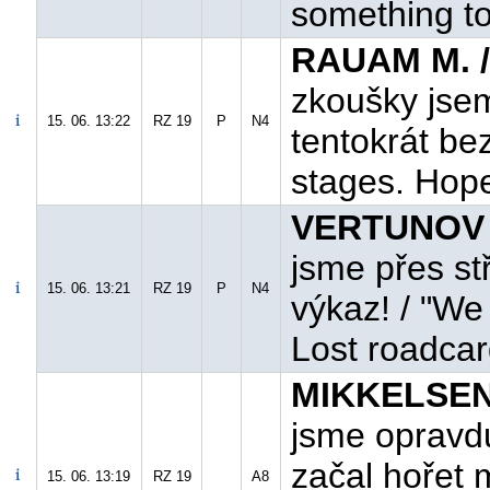
something to
RAUAM M. /
zkoušky jsem
15. 06. 13:22
RZ 19
P
N4
tentokrát bez
stages. Hope
VERTUNOV E
jsme přes st
15. 06. 13:21
RZ 19
P
N4
výkaz! / "We 
Lost roadcar
MIKKELSEN 
jsme opravd
začal hořet m
15. 06. 13:19
RZ 19
A8