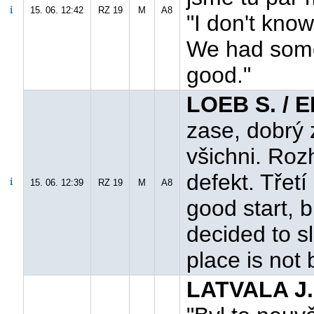
15. 06. 12:42
RZ 19
M
A8
"I don't know
We had some
good."
LOEB S. / 
zase, dobrý 
všichni. Roz
defekt. Třetí
15. 06. 12:39
RZ 19
M
A8
good start, b
decided to s
place is not 
LATVALA J.