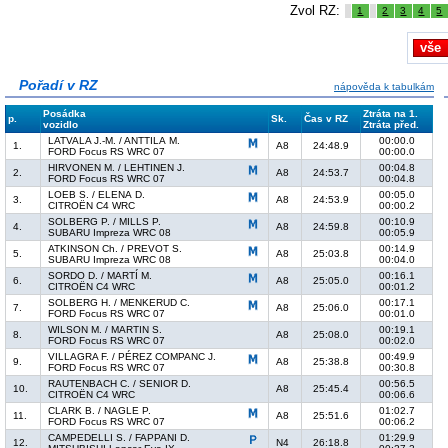
Zvol RZ:
1
2
3
4
5
vše
Pořadí v RZ
nápověda k tabulkám
Posádka
Ztráta na 1.
p.
Sk.
Čas v RZ
vozidlo
Ztráta před.
LATVALA J.-M. / ANTTILA M.
00:00.0
1.
A8
24:48.9
FORD Focus RS WRC 07
00:00.0
HIRVONEN M. / LEHTINEN J.
00:04.8
2.
A8
24:53.7
FORD Focus RS WRC 07
00:04.8
LOEB S. / ELENA D.
00:05.0
3.
A8
24:53.9
CITROËN C4 WRC
00:00.2
SOLBERG P. / MILLS P.
00:10.9
4.
A8
24:59.8
SUBARU Impreza WRC 08
00:05.9
ATKINSON Ch. / PREVOT S.
00:14.9
5.
A8
25:03.8
SUBARU Impreza WRC 08
00:04.0
SORDO D. / MARTÍ M.
00:16.1
6.
A8
25:05.0
CITROËN C4 WRC
00:01.2
SOLBERG H. / MENKERUD C.
00:17.1
7.
A8
25:06.0
FORD Focus RS WRC 07
00:01.0
WILSON M. / MARTIN S.
00:19.1
8.
A8
25:08.0
FORD Focus RS WRC 07
00:02.0
VILLAGRA F. / PÉREZ COMPANC J.
00:49.9
9.
A8
25:38.8
FORD Focus RS WRC 07
00:30.8
RAUTENBACH C. / SENIOR D.
00:56.5
10.
A8
25:45.4
CITROËN C4 WRC
00:06.6
CLARK B. / NAGLE P.
01:02.7
11.
A8
25:51.6
FORD Focus RS WRC 07
00:06.2
CAMPEDELLI S. / FAPPANI D.
01:29.9
12.
N4
26:18.8