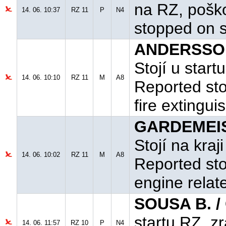
na RZ, pošk
14. 06. 10:37
RZ 11
P
N4
stopped on s
ANDERSSON
Stojí u start
14. 06. 10:10
RZ 11
M
A8
Reported sto
fire extingu
GARDEMEIST
Stojí na kra
14. 06. 10:02
RZ 11
M
A8
Reported sto
engine relat
SOUSA B. /
startu RZ, z
14. 06. 11:57
RZ 10
P
N4