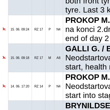
both front ty
tyre. Last 3 
PROKOP M.
na konci 2.d
15. 06. 09:24
RZ 17
P
N4
end of day 2
GALLI G. /
Neodstartova
15. 06. 09:18
RZ 17
M
A8
start, healt
PROKOP M.
Neodstartova
14. 06. 17:20
RZ 14
P
N4
start into st
BRYNILDSEN