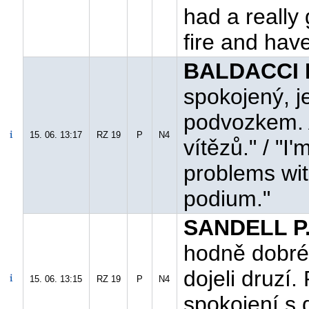
had a really
fire and have
BALDACCI M
spokojený, j
podvozkem. A
15. 06. 13:17
RZ 19
P
N4
vítězů." / "I
problems wit
podium."
SANDELL P.
hodně dobré.
dojeli druzí
15. 06. 13:15
RZ 19
P
N4
spokojení s