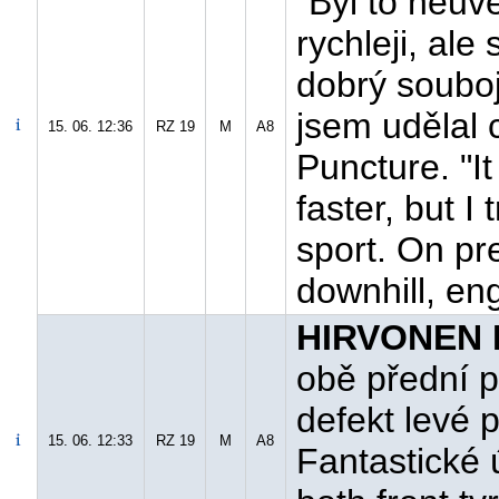
"Byl to neuv
rychleji, ale
dobrý souboj
jsem udělal 
15. 06. 12:36
RZ 19
M
A8
Puncture. "It
faster, but I 
sport. On pr
downhill, eng
HIRVONEN M
obě přední p
defekt levé p
15. 06. 12:33
RZ 19
M
A8
Fantastické ú