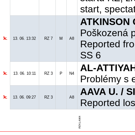
start, specta
ATKINSON C
Poškozená p
13. 06. 13:32
RZ 7
M
A8
Reported fro
SS 6
AL-ATTIYAH
13. 06. 10:11
RZ 3
P
N4
Problémy s e
AAVA U. / S
13. 06. 09:27
RZ 3
A8
Reported los