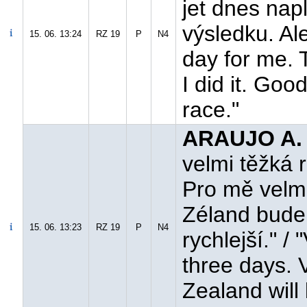
jet dnes nap
výsledku. Al
15. 06. 13:24
RZ 19
P
N4
day for me. T
I did it. Good
race."
ARAUJO A.
velmi těžká r
Pro mě velmi
Zéland bude 
15. 06. 13:23
RZ 19
P
N4
rychlejší." / 
three days. 
Zealand will