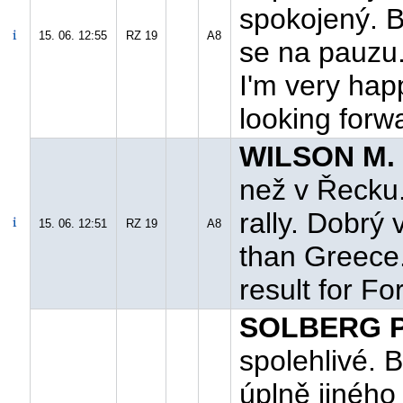
spokojený. By
15. 06. 12:55
RZ 19
A8
se na pauzu."
I'm very happ
looking forwa
WILSON M. 
než v Řecku.
rally. Dobrý 
15. 06. 12:51
RZ 19
A8
than Greece.
result for Fo
SOLBERG P.
spolehlivé. B
úplně jiného