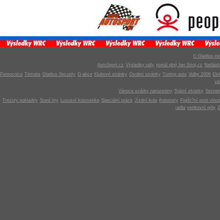
© Gladius-int
AutoSport.cz
Výsledky rally
portál plný her Stroj.cz
Netlás
Pomocnice
Témata
Gladius Security
G-akce
Klubové stránky
Osobní stránky
Tuning auto
Volby 2006
Ele
v
Vánoce svátky narozeniny
Státní zkratky
Seznam
Trezory pokladny
Staré hry
Luxusní kosmetika
Speciální práce
Jízdní kola
Kulomety
Pojišt?ní proti vlou
radla
venkovní grily