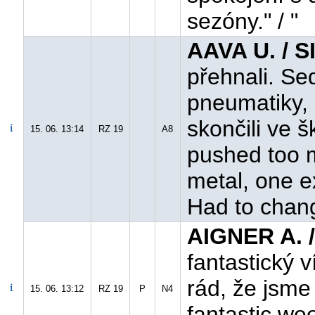
sezóny." / "
AAVA U. / S
přehnali. Se
pneumatiky, 
skončili ve š
15. 06. 13:14
RZ 19
A8
pushed too 
metal, one e
Had to chan
AIGNER A. 
fantastický 
rád, že jsme 
15. 06. 13:12
RZ 19
P
N4
fantastic we