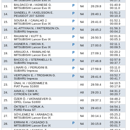
MITSUBISHI Lancer Evo IX
00:27.2
BALDACCI M. / AGNESE G.
01:40.9
13.
N4
26:29.8
MITSUBISHI Lancer Evo IX
00:11.0
SANDELL P. / AXELSSON E.
01:51.2
14.
N4
26:40.1
PEUGEOT 207 S2000
00:10.3
SOUSA B. / CAVALHO J.
01:52.1
15.
N4
26:41.0
MITSUBISHI Lancer Evo IX
00:00.9
AL-ATTIYAH N. / PATTERSON Ch.
01:56.3
16.
N4
26:45.2
SUBARU Impreza
00:04.2
RAUAM M. / KUTT S.
02:01.6
17.
N4
26:50.5
MITSUBISHI Lancer Evo IX
00:05.3
AIGNER A. / WICHA K.
02:11.1
18.
N4
27:00.0
MITSUBISHI Lancer Evo IX
00:09.5
ARAUJO A. / RAMALHO M.
02:20.2
19.
N4
27:09.1
MITSUBISHI Lancer Evo IX
00:09.1
BACCO G. / STEFANELLI S.
02:57.9
20.
N4
27:46.8
SUBARU Impreza
00:37.7
LINARI G. / PERUGINI B.
03:11.0
21.
N4
27:59.9
SUBARU Impreza
00:13.1
VERTUNOV E. / TROSHKIN G.
03:52.7
22.
N4
28:41.6
SUBARU Impreza
00:41.7
ÜNAL H. / GÜZENMEZ B.
04:10.5
23.
A6
28:59.4
FIAT Punto S1600
00:17.8
AAVA U. / SIKK K.
04:31.2
24.
A8
29:20.1
CITROËN C4 WRC
00:20.7
ÖZER Ö. / VATANSEVER O.
04:48.2
25.
A6
29:37.1
OPEL Corsa S1600
00:17.0
ÖKTEM T. / YORUK A.
04:54.1
26.
N3
29:43.0
FORD Fiesta ST
00:05.9
SÖYLEMEZ M. / ARABACI B.
05:25.2
27.
N4
30:14.1
MITSUBISHI Lancer Evo IX
00:31.1
ERRANI R. / CASADIO S.
05:26.9
28.
N4
30:15.8
MITSUBISHI Lancer Evo IX
00:01.7