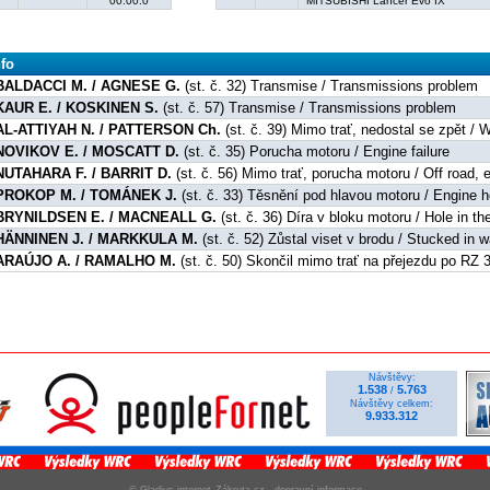
00:00.0
MITSUBISHI Lancer Evo IX
nfo
BALDACCI M. / AGNESE G.
(st. č. 32) Transmise / Transmissions problem
KAUR E. / KOSKINEN S.
(st. č. 57) Transmise / Transmissions problem
AL-ATTIYAH N. / PATTERSON Ch.
(st. č. 39) Mimo trať, nedostal se zpět / 
NOVIKOV E. / MOSCATT D.
(st. č. 35) Porucha motoru / Engine failure
NUTAHARA F. / BARRIT D.
(st. č. 56) Mimo trať, porucha motoru / Off road, e
PROKOP M. / TOMÁNEK J.
(st. č. 33) Těsnění pod hlavou motoru / Engine 
BRYNILDSEN E. / MACNEALL G.
(st. č. 36) Díra v bloku motoru / Hole in th
HÄNNINEN J. / MARKKULA M.
(st. č. 52) Zůstal viset v brodu / Stucked in 
ARAÚJO A. / RAMALHO M.
(st. č. 50) Skončil mimo trať na přejezdu po RZ 3
Návštěvy:
1.538
5.763
/
Návštěvy celkem:
9.933.312
© Gladius-internet
Zákruta.cz - dopravní informace