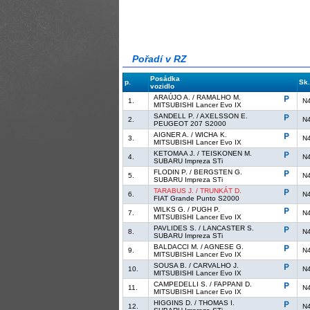
Pořadí v RZ
Posádka
p.
Sk
vozidlo
ARAÚJO A. / RAMALHO M.
1.
N
MITSUBISHI Lancer Evo IX
SANDELL P. / AXELSSON E.
2.
N
PEUGEOT 207 S2000
AIGNER A. / WICHA K.
3.
N
MITSUBISHI Lancer Evo IX
KETOMAA J. / TEISKONEN M.
4.
N
SUBARU Impreza STi
FLODIN P. / BERGSTEN G.
5.
N
SUBARU Impreza STi
TARABUS J. / TRUNKÁT D.
6.
N
FIAT Grande Punto S2000
WILKS G. / PUGH P.
7.
N
MITSUBISHI Lancer Evo IX
PAVLIDES S. / LANCASTER S.
8.
N
SUBARU Impreza STi
BALDACCI M. / AGNESE G.
9.
N
MITSUBISHI Lancer Evo IX
SOUSA B. / CARVALHO J.
10.
N
MITSUBISHI Lancer Evo IX
CAMPEDELLI S. / FAPPANI D.
11.
N
MITSUBISHI Lancer Evo IX
HIGGINS D. / THOMAS I.
12.
N