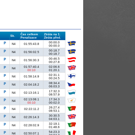
Čas celkem
Ztráta na 1.
Sk.
Penalizace
Ztráta před.
00:00.0
N4
01:55:43.8
00:00.0
00:18.7
N4
01:56:02.5
00:18.7
00:46.5
N4
01:56:30.3
00:27.8
01:57:40.4
02:06.6
N4
00:10
01:20.1
02:31.1
N4
01:58:14.9
00:24.5
08:34.4
N4
02:04:18.2
06:03.3
17:32.3
N4
02:13:16.1
08:57.9
02:13:08.1
17:34.3
N4
00:10
00:02.0
26:27.4
N4
02:22:11.2
08:53.1
30:30.5
N4
02:26:14.3
04:03.1
32:19.1
N4
02:28:02.9
01:48.6
54:23.3
N4
02:50:07.1