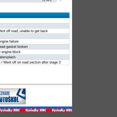
22:04.2
Went off road, unable to get back
ngine failure
head gasket broken
e engine block
watersplash
 / Went off on road section after stage 3