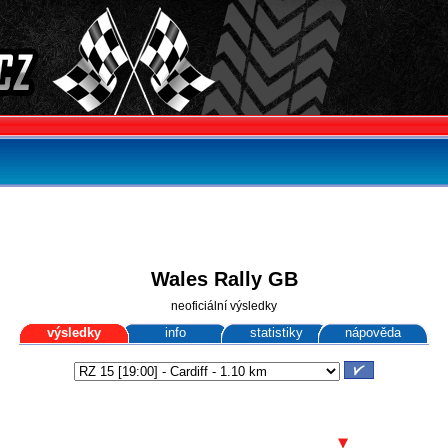
Wales Rally GB
neoficiální výsledky
výsledky
info
statistiky
nápověda