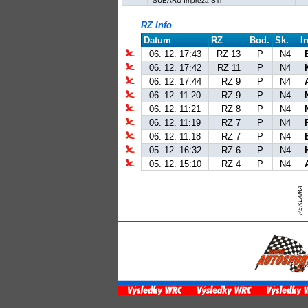
SUBARU Impreza STi
RZ Info
Datum
RZ
Bod.
Sk.
I
06. 12. 17:43
RZ 13
P
N4
06. 12. 17:42
RZ 11
P
N4
06. 12. 17:44
RZ 9
P
N4
06. 12. 11:20
RZ 9
P
N4
06. 12. 11:21
RZ 8
P
N4
06. 12. 11:19
RZ 7
P
N4
06. 12. 11:18
RZ 7
P
N4
05. 12. 16:32
RZ 6
P
N4
05. 12. 15:10
RZ 4
P
N4