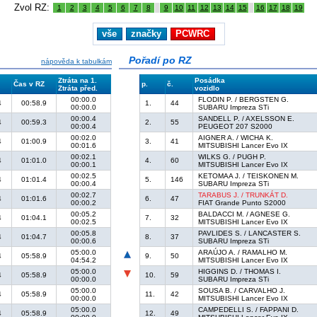
Zvol RZ:
1
2
3
4
5
6
7
8
9
10
11
12
13
14
15
16
17
18
19
vše
značky
PCWRC
Pořadí po RZ
nápověda k tabulkám
Ztráta na 1.
Posádka
.
Čas v RZ
p.
č.
Ztráta před.
vozidlo
00:00.0
FLODIN P. / BERGSTEN G.
4
00:58.9
1.
44
00:00.0
SUBARU Impreza STi
00:00.4
SANDELL P. / AXELSSON E.
4
00:59.3
2.
55
00:00.4
PEUGEOT 207 S2000
00:02.0
AIGNER A. / WICHA K.
4
01:00.9
3.
41
00:01.6
MITSUBISHI Lancer Evo IX
00:02.1
WILKS G. / PUGH P.
4
01:01.0
4.
60
00:00.1
MITSUBISHI Lancer Evo IX
00:02.5
KETOMAA J. / TEISKONEN M.
4
01:01.4
5.
146
00:00.4
SUBARU Impreza STi
00:02.7
TARABUS J. / TRUNKÁT D.
4
01:01.6
6.
47
00:00.2
FIAT Grande Punto S2000
00:05.2
BALDACCI M. / AGNESE G.
4
01:04.1
7.
32
00:02.5
MITSUBISHI Lancer Evo IX
00:05.8
PAVLIDES S. / LANCASTER S.
4
01:04.7
8.
37
00:00.6
SUBARU Impreza STi
05:00.0
ARAÚJO A. / RAMALHO M.
4
05:58.9
9.
50
04:54.2
MITSUBISHI Lancer Evo IX
05:00.0
HIGGINS D. / THOMAS I.
4
05:58.9
10.
59
00:00.0
SUBARU Impreza STi
05:00.0
SOUSA B. / CARVALHO J.
4
05:58.9
11.
42
00:00.0
MITSUBISHI Lancer Evo IX
05:00.0
CAMPEDELLI S. / FAPPANI D.
4
05:58.9
12.
49