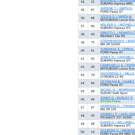
BOLAND E. / MORRISSE
34.
21
SUBARU Impreza WRC
JARDINE T. / SMITH D.
35.
87
FORD Fiesta ST
JOCIUS D. / VARZA M.
36.
88
MITSUBISHI Lancer Evo
HOLDER S. / MCPHEE S
37.
80
SUBARU Impreza STi
GRIOTTI L. / BONATO C
38.
83
REANULT Clio R3
STEPHENSON P. / BAK
39.
75
MG ZR S2000
YURDAKUL E. / ERKAL 
40.
81
FORD Fiesta ST
JONES N. / CAPEWELL 
41.
95
SUBARU Impreza STi
CAMPEDELLI S. / FAPPA
42.
49
MITSUBISHI Lancer Evo
HOCKRIDGE A. / MILLS 
43.
79
CITROËN C2 R2
CETINKAYA B. / GUNEY 
44.
84
FORD Fiesta ST
NICHOL G. / MORRISON
45.
89
SUZUKI Swift Sport
JONES D. / BURLEY P.
46.
98
ŠKODA Felicia
HARRISON D. / THOMAS
47.
97
MG ZR 105
SANDELL P. / AXELSSO
48.
55
PEUGEOT 207 S2000
EVANS H. / WILLIAMS I.
49.
68
SUBARU Impreza STi
SOLBERG H. / MENKER
50.
14
FORD Focus RS WRC 0