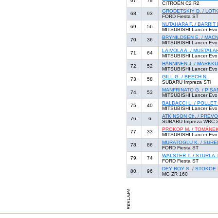
67.
78
CITROËN C2 R2
GRODETSKIY D. / LOTK
68.
93
FORD Fiesta ST
NUTAHARA F. / BARRIT 
69.
56
MITSUBISHI Lancer Evo
BRYNILDSEN E. / MAC
70.
36
MITSUBISHI Lancer Evo
LAIVOLA A. / MUSTALAH
71.
64
MITSUBISHI Lancer Evo
HÄNNINEN J. / MARKKU
72.
52
MITSUBISHI Lancer Evo
GILL G. / BEECH N.
73.
58
SUBARU Impreza STi
MANFRINATO G. / PISA
74.
53
MITSUBISHI Lancer Evo
BALDACCI L. / POLLET 
75.
40
MITSUBISHI Lancer Evo
ATKINSON Ch. / PREVO
76.
6
SUBARU Impreza WRC 
PROKOP M. / TOMÁNEK
77.
33
MITSUBISHI Lancer Evo
MURATOGLU K. / SURE
78.
86
FORD Fiesta ST
WALSTER T. / STURLA T
79.
74
FORD Fiesta ST
DEY ROY S. / STOKOE 
80.
96
MG ZR 160