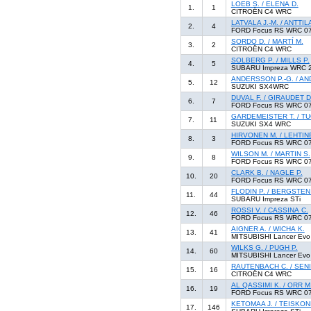
LOEB S. / ELENA D.
1.
1
CITROËN C4 WRC
LATVALA J.-M. / ANTTIL
2.
4
FORD Focus RS WRC 0
SORDO D. / MARTÍ M.
3.
2
CITROËN C4 WRC
SOLBERG P. / MILLS P.
4.
5
SUBARU Impreza WRC 
ANDERSSON P.-G. / A
5.
12
SUZUKI SX4WRC
DUVAL F. / GIRAUDET D
6.
7
FORD Focus RS WRC 0
GARDEMEISTER T. / TU
7.
11
SUZUKI SX4 WRC
HIRVONEN M. / LEHTINE
8.
3
FORD Focus RS WRC 0
WILSON M. / MARTIN S.
9.
8
FORD Focus RS WRC 0
CLARK B. / NAGLE P.
10.
20
FORD Focus RS WRC 0
FLODIN P. / BERGSTEN
11.
44
SUBARU Impreza STi
ROSSI V. / CASSINA C.
12.
46
FORD Focus RS WRC 0
AIGNER A. / WICHA K.
13.
41
MITSUBISHI Lancer Evo
WILKS G. / PUGH P.
14.
60
MITSUBISHI Lancer Evo
RAUTENBACH C. / SENI
15.
16
CITROËN C4 WRC
AL QASSIMI K. / ORR M
16.
19
FORD Focus RS WRC 0
KETOMAA J. / TEISKON
17.
146