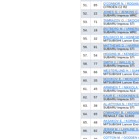
O'CONNOR N. / ROGAN 
51.
85
CITROËN C2 R2
JONES G. / JENKINS C.
52.
22
SUBARU Impreza WRC
TAMRAZOV O. / SKOCH
53.
71
SUBARU Impreza STi
ØSTBERG M. / UNNERUD
54.
18
SUBARU Impreza WRC
BALDACCI M. / AGNESE
55.
32
MITSUBISHI Lancer Evo
MATTHEWS D. / HARRAW
56.
91
SUBARU Impreza STi
HIGGINS M. / KENNEDY
57.
54
SUBARU Impreza STi
SMITH J. / WALLIS S.
58.
77
SUBARU Impreza STi
WESTERLUND H. / SUH
59.
66
MITSUBISHI Lancer Evo
NOVIKOV E. / MOSCATT
60.
35
MITSUBISHI Lancer Evo
ARMINEN T. / NIKKOLA 
61.
45
SUBARU Impreza N14
KAUR E. / KOSKINEN S
62.
57
SUBARU Impreza STi
AL-ATTIYAH N. / PATTE
63.
39
SUBARU Impreza STi
O'MAHONY B. / HIGGINS
64.
65
RENAULT Clio S1600
AKSAKOV E. / KORNILO
65.
48
MITSUBISHI Lancer Evo
JERAM M. / LAPAJNE S.
66.
92
FORD Fiesta ST
COTTON M. / GODDEN 