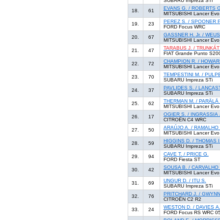
SUBARU Impreza STi
EVANS G. / ROBERTS G
18.
61
MITSUBISHI Lancer Evo
PEREZ S. / SPOONER P
19.
23
FORD Focus WRC
GASSNER H. Jr. / WEU
20.
67
MITSUBISHI Lancer Evo
TARABUS J. / TRUNKÁT
21.
47
FIAT Grande Punto S20
CHAMPION R. / HOWAR
22.
72
MITSUBISHI Lancer Evo
TEMPESTINI M. / PULP
23.
70
SUBARU Impreza STi
PAVLIDES S. / LANCAS
24.
37
SUBARU Impreza STi
THERMAN M. / PARÄLÄ 
25.
62
MITSUBISHI Lancer Evo
OGIER S. / INGRASSIA 
26.
17
CITROËN C4 WRC
ARAÚJO A. / RAMALHO 
27.
50
MITSUBISHI Lancer Evo
HIGGINS D. / THOMAS I
28.
59
SUBARU Impreza STi
CAVE T. / PRICE G.
29.
94
FORD Fiesta ST
SOUSA B. / CARVALHO 
30.
42
MITSUBISHI Lancer Evo
UNGUR D. / ITU S.
31.
69
SUBARU Impreza STi
PRITCHARD J. / GWYNN
32.
76
CITROËN C2 R2
WESTON D. / DAVIES A
33.
24
FORD Focus RS WRC 0