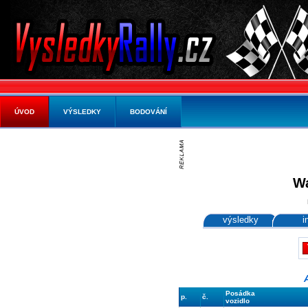
ÚVOD
VÝSLEDKY
BODOVÁNÍ
Wa
výsledky
i
Posádka
p.
č.
vozidlo