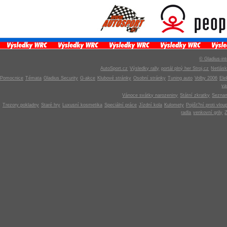
© Gladius-int
AutoSport.cz
Výsledky rally
portál plný her Stroj.cz
Netlás
Pomocnice
Témata
Gladius Security
G-akce
Klubové stránky
Osobní stránky
Tuning auto
Volby 2006
Ele
v
Vánoce svátky narozeniny
Státní zkratky
Seznam
Trezory pokladny
Staré hry
Luxusní kosmetika
Speciální práce
Jízdní kola
Kulomety
Pojišt?ní proti vlou
radla
venkovní grily