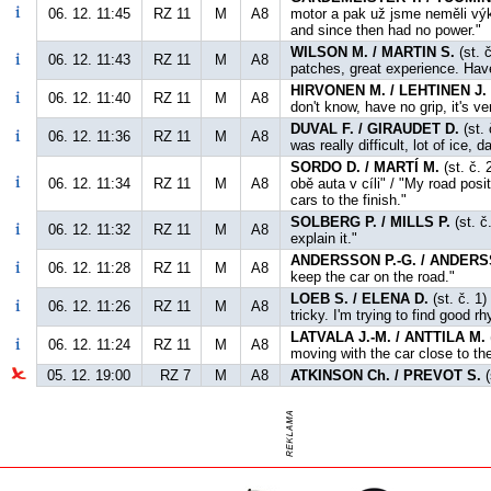
06. 12. 11:45
RZ 11
M
A8
motor a pak už jsme neměli výk
and since then had no power."
WILSON M. / MARTIN S.
(st. 
06. 12. 11:43
RZ 11
M
A8
patches, great experience. Hav
HIRVONEN M. / LEHTINEN J.
06. 12. 11:40
RZ 11
M
A8
don't know, have no grip, it's ve
DUVAL F. / GIRAUDET D.
(st. 
06. 12. 11:36
RZ 11
M
A8
was really difficult, lot of ice,
SORDO D. / MARTÍ M.
(st. č. 
06. 12. 11:34
RZ 11
M
A8
obě auta v cíli" / "My road pos
cars to the finish."
SOLBERG P. / MILLS P.
(st. č
06. 12. 11:32
RZ 11
M
A8
explain it."
ANDERSSON P.-G. / ANDERS
06. 12. 11:28
RZ 11
M
A8
keep the car on the road."
LOEB S. / ELENA D.
(st. č. 1
06. 12. 11:26
RZ 11
M
A8
tricky. I'm trying to find good 
LATVALA J.-M. / ANTTILA M.
06. 12. 11:24
RZ 11
M
A8
moving with the car close to th
05. 12. 19:00
RZ 7
M
A8
ATKINSON Ch. / PREVOT S.
(