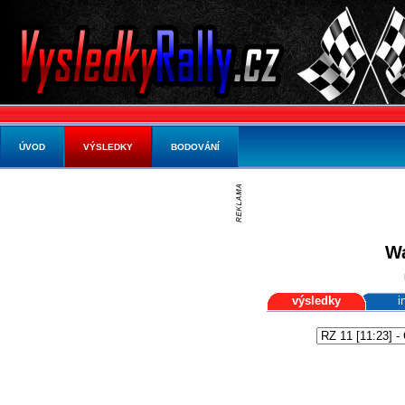
ÚVOD
VÝSLEDKY
BODOVÁNÍ
Wa
výsledky
i