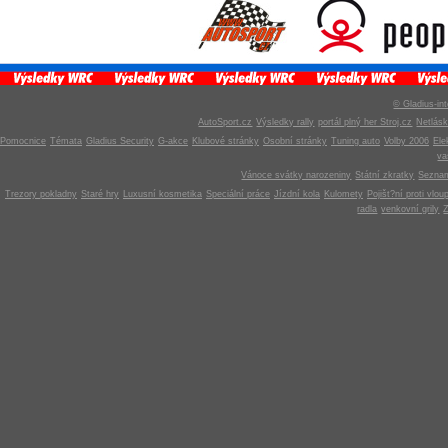
© Gladius-int
AutoSport.cz
Výsledky rally
portál plný her Stroj.cz
Netlás
Pomocnice
Témata
Gladius Security
G-akce
Klubové stránky
Osobní stránky
Tuning auto
Volby 2006
Ele
v
Vánoce svátky narozeniny
Státní zkratky
Seznam
Trezory pokladny
Staré hry
Luxusní kosmetika
Speciální práce
Jízdní kola
Kulomety
Pojišt?ní proti vlou
radla
venkovní grily