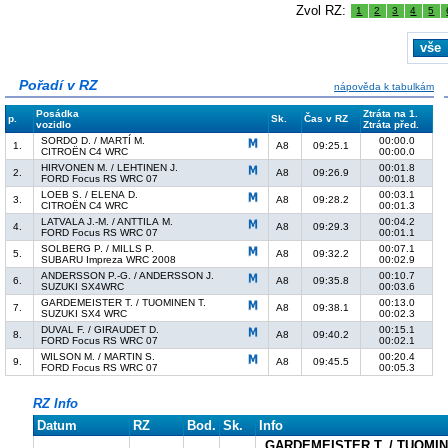
Zvol RZ:
1
2
3
4
5
vše
Pořadí v RZ
nápověda k tabulkám
Posádka
Ztráta na 1.
p.
Sk.
Čas v RZ
vozidlo
Ztráta před.
SORDO D. / MARTÍ M.
00:00.0
1.
A8
09:25.1
CITROËN C4 WRC
00:00.0
HIRVONEN M. / LEHTINEN J.
00:01.8
2.
A8
09:26.9
FORD Focus RS WRC 07
00:01.8
LOEB S. / ELENA D.
00:03.1
3.
A8
09:28.2
CITROËN C4 WRC
00:01.3
LATVALA J.-M. / ANTTILA M.
00:04.2
4.
A8
09:29.3
FORD Focus RS WRC 07
00:01.1
SOLBERG P. / MILLS P.
00:07.1
5.
A8
09:32.2
SUBARU Impreza WRC 2008
00:02.9
ANDERSSON P.-G. / ANDERSSON J.
00:10.7
6.
A8
09:35.8
SUZUKI SX4WRC
00:03.6
GARDEMEISTER T. / TUOMINEN T.
00:13.0
7.
A8
09:38.1
SUZUKI SX4 WRC
00:02.3
DUVAL F. / GIRAUDET D.
00:15.1
8.
A8
09:40.2
FORD Focus RS WRC 07
00:02.1
WILSON M. / MARTIN S.
00:20.4
9.
A8
09:45.5
FORD Focus RS WRC 07
00:05.3
RZ Info
Datum
RZ
Bod.
Sk.
Info
GARDEMEISTER T. / TUOMIN