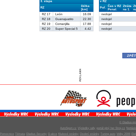
3. etapa
v RZ
Délka
Čas v RZ
Ztráta
Z
RZ
Poř.
[km]
Penal.
na 1.
n
RZ 17
León
16.09
nedojel
RZ 18
Guanajuatito
22.30
nedojel
RZ 19
Comanjilla
17.88
nedojel
RZ 20
Super Special 5
4.42
nedojel
zpě
© Gladius-int
AutoSport.cz
Výsledky rally
portál plný her Stroj.cz
Netlás
Pomocnice
Témata
Gladius Security
G-akce
Klubové stránky
Osobní stránky
Tuning auto
Volby 2006
Ele