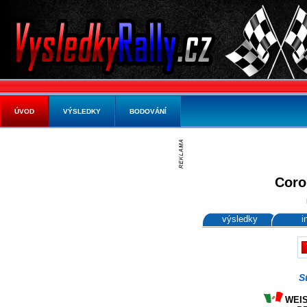
ÚVOD
VÝSLEDKY
BODOVÁNÍ
Coro
výsledky
i
S
WEISS