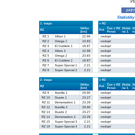
PE
zpě
Statistik
1. etapa
v RZ
Délka
Čas v RZ
Ztráta
Z
RZ
Poř.
[km]
Penal.
na 1.
n
RZ 1
Alfaro 1
22.96
nedojel
RZ 2
Ortega 1
23.83
nedojel
RZ 3
El Cubilete 1
18.87
nedojel
RZ 4
Alfaro 2
22.96
nedojel
RZ 5
Ortega 2
23.83
nedojel
RZ 6
El Cubilete 2
18.87
nedojel
RZ 7
Super Special 1
2.21
nedojel
RZ 8
Super Special 2
2.21
nedojel
2. etapa
v RZ
Délka
Čas v RZ
Ztráta
Z
RZ
Poř.
[km]
Penal.
na 1.
n
RZ 9
Ibarrilla 1
29.90
nedojel
RZ 10
Duarte 1
23.27
nedojel
RZ 11
Derramadero 1
23.28
nedojel
RZ 12
Ibarrilla 2
29.90
nedojel
RZ 13
Duarte 2
23.27
nedojel
RZ 14
Derramadero 2
23.28
nedojel
RZ 15
Super Special 3
2.21
nedojel
RZ 16
Super Special 4
2.21
nedojel