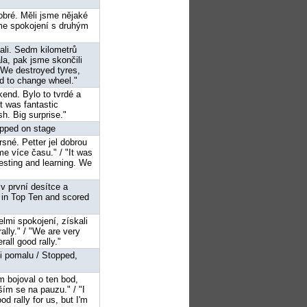
dobré. Měli jsme nějaké
sme spokojení s druhým
nali. Sedm kilometrů
la, pak jsme skončili
 We destroyed tyres,
d to change wheel."
íkend. Bylo to tvrdé a
It was fantastic
h. Big surprise."
opped on stage
rsné. Petter jel dobrou
me více času." / "It was
testing and learning. We
 v první desítce a
d in Top Ten and scored
elmi spokojení, získali
ally." / "We are very
all good rally."
mi pomalu / Stopped,
m bojoval o ten bod,
ším se na pauzu." / "I
od rally for us, but I'm