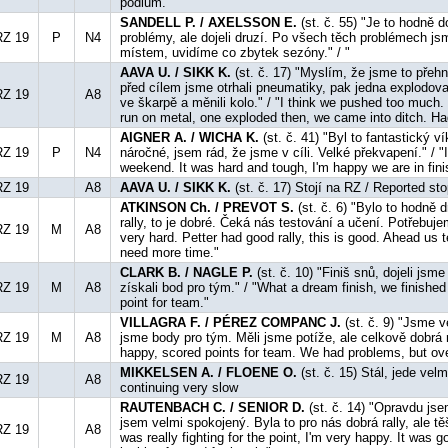
podium."
SANDELL P. / AXELSSON E.
(st. č. 55) "Je to hodně 
RZ 19
P
N4
problémy, ale dojeli druzí. Po všech těch problémech j
místem, uvidíme co zbytek sezóny." / "
AAVA U. / SIKK K.
(st. č. 17) "Myslím, že jsme to přeh
před cílem jsme otrhali pneumatiky, pak jedna explodova
RZ 19
A8
ve škarpě a měnili kolo." / "I think we pushed too much.
run on metal, one exploded then, we came into ditch. Ha
AIGNER A. / WICHA K.
(st. č. 41) "Byl to fantastický v
RZ 19
P
N4
náročné, jsem rád, že jsme v cíli. Velké překvapení." / "
weekend. It was hard and tough, I'm happy we are in finis
RZ 19
A8
AAVA U. / SIKK K.
(st. č. 17) Stojí na RZ / Reported st
ATKINSON Ch. / PREVOT S.
(st. č. 6) "Bylo to hodně d
rally, to je dobré. Čeká nás testování a učení. Potřebuje
RZ 19
M
A8
very hard. Petter had good rally, this is good. Ahead us 
need more time."
CLARK B. / NAGLE P.
(st. č. 10) "Finiš snů, dojeli jsme
RZ 19
M
A8
získali bod pro tým." / "What a dream finish, we finishe
point for team."
VILLAGRA F. / PÉREZ COMPANC J.
(st. č. 9) "Jsme v
RZ 19
M
A8
jsme body pro tým. Měli jsme potíže, ale celkově dobrá r
happy, scored points for team. We had problems, but over
MIKKELSEN A. / FLOENE O.
(st. č. 15) Stál, jede vel
RZ 19
A8
continuing very slow
RAUTENBACH C. / SENIOR D.
(st. č. 14) "Opravdu jse
jsem velmi spokojený. Byla to pro nás dobrá rally, ale tě
RZ 19
A8
was really fighting for the point, I'm very happy. It was go