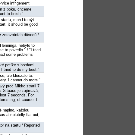
rvice infrigement
ran z boku, chceme
nt to finish."
startu, moh l to být
tart, it should be good
ze zdravotních důvodů /
 Henninga, nebylo to
e to povedlo." / "I tried
n had some problems
aké potíže s brzdami.
I tried to do my best."
se, ale klouzalo to.
pery. I cannot do more."
vý proč Mikko ztratil 7
. Situace je zajímavá,
lost 7 seconds. For
eresting, of course, I
ně naplno, každou
s absolutelly flat out,
or na startu / Reported