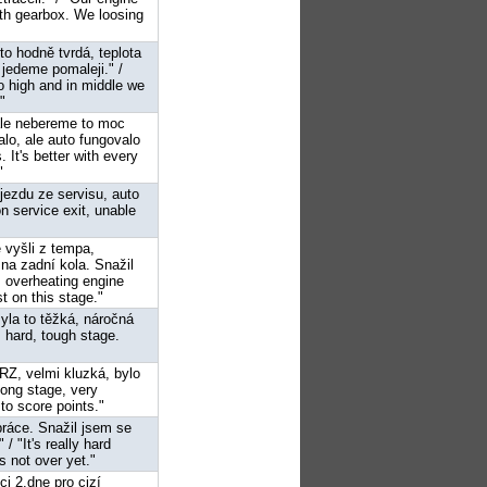
th gearbox. We loosing
to hodně tvrdá, teplota
 jedeme pomaleji." /
o high and in middle we
"
 ale nebereme to moc
lo, ale auto fungovalo
 It's better with every
"
ýjezdu ze servisu, auto
n service exit, unable
e vyšli z tempa,
 na zadní kola. Snažil
, overheating engine
t on this stage."
Byla to těžká, náročná
s hard, tough stage.
 RZ, velmi kluzká, bylo
ong stage, very
to score points."
 práce. Snažil jsem se
 "It's really hard
's not over yet."
ci 2.dne pro cizí