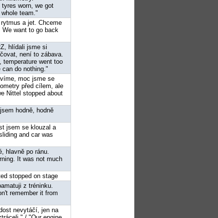
t tyres worn, we got
of whole team."
t rytmus a jet. Chceme
ve. We want to go back
Z, hlídali jsme si
ačovat, není to zábava.
, temperature went too
e can do nothing."
bavíme, moc jsme se
ilometry před cílem, ale
we Nittel stopped about
e jsem hodně, hodně
st jsem se klouzal a
 sliding and car was
é, hlavně po ránu.
rning. It was not much
rted stopped on stage
pamatuji z tréninku.
don't remember it from
dost nevytáčí, jen na
ráceli." / "Our engine