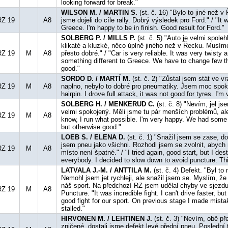
looking forward for break."
WILSON M. / MARTIN S.
(st. č. 16) "Bylo to jiné než 
RZ 19
A8
jsme dojeli do cíle rally. Dobrý výsledek pro Ford." / "It 
Greece. I'm happy to be in finish. Good result for Ford."
SOLBERG P. / MILLS P.
(st. č. 5) "Auto je velmi spoleh
klikaté a kluzké, něco úplně jiného než v Řecku. Musíme
RZ 19
M
A8
přesto dobré." / "Car is very reliable. It was very twisty 
something different to Greece. We have to change few th
good."
SORDO D. / MARTÍ M.
(st. č. 2) "Zůstal jsem stát ve v
RZ 19
M
A8
naplno, nebylo to dobré pro pneumatiky. Jsem moc spokoj
hairpin. I drove full attack, it was not good for tyres. I'm
SOLBERG H. / MENKERUD C.
(st. č. 8) "Nevím, jel js
velmi spokojený. Měli jsme tu pár menších problémů, ale j
RZ 19
M
A8
know, I run what possible. I'm very happy. We had some
but otherwise good."
LOEB S. / ELENA D.
(st. č. 1) "Snažil jsem se zase, do
jsem pneu jako všichni. Rozhodl jsem se zvolnit, abych 
RZ 19
M
A8
místo není špatné." / "I tried again, good start, but I des
everybody. I decided to slow down to avoid puncture. Thi
LATVALA J.-M. / ANTTILA M.
(st. č. 4) Defekt. "Byl to
Nemohl jsem jet rychleji, ale snažil jsem se. Myslím, že
náš sport. Na předchozí RZ jsem udělal chyby ve sjezdu,
RZ 19
M
A8
Puncture. "It was incredible fight. I can't drive faster, but 
good fight for our sport. On previous stage I made mista
stalled."
HIRVONEN M. / LEHTINEN J.
(st. č. 3) "Nevím, obě př
zničené, dostali jsme defekt levé přední pneu. Poslední t