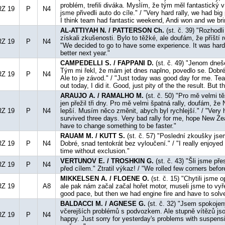
problém, trefili diváka. Myslím, že tým měl fantastický 
RZ 19
P
N4
jsme přivedli auto do cíle." / "Very hard rally, we had big
I think team had fantastic weekend, Andi won and we brin
AL-ATTIYAH N. / PATTERSON Ch.
(st. č. 39) "Rozhodl
získali zkušenosti. Bylo to těžké, ale doufám, že příští r
RZ 19
P
N4
"We decided to go to have some experience. It was hard, 
better next year."
CAMPEDELLI S. / FAPPANI D.
(st. č. 49) "Jenom dneš
Tým mi řekl, že mám jet dnes naplno, povedlo se. Dobré
RZ 19
P
N4
Ale to je závod." / "Just today was good day for me. Tea
out today, I did it. Good, just pity of the the result. But th
ARAUJO A. / RAMALHO M.
(st. č. 50) "Pro mě velmi tě
jen přežil tři dny. Pro mě velmi špatná rally, doufám, ž
RZ 19
P
N4
lepší. Musím něco změnit, abych byl rychlejší." / "Very ha
survived three days. Very bad rally for me, hope New Zea
have to change something to be faster."
RAUAM M. / KUTT S.
(st. č. 57) "Poslední zkoušky jsem
RZ 19
P
N4
Dobré, snad tentokrát bez vyloučení." / "I really enjoyed
time without exclusion."
VERTUNOV E. / TROSHKIN G.
(st. č. 43) "Šli jsme př
RZ 19
P
N4
před cílem." Ztratil výkaz! / "We rolled few corners befor
MIKKELSEN A. / FLOENE O.
(st. č. 15) "Chytili jsme
RZ 19
A8
ale pak nám začal začal hořet motor, museli jsme to vyře
good pace, but then we had engine fire and have to solve
BALDACCI M. / AGNESE G.
(st. č. 32) "Jsem spokojený
včerejších problémů s podvozkem. Ale stupně vítězů jsou
RZ 19
P
N4
happy. Just sorry for yesterday's problems with suspens