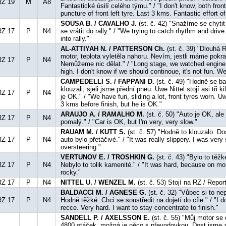
RZ 19
M
A8
Fantastické úsilí celého týmu." / "I don't know, both fron
puncture of front left tyre. Last 3 kms. Fantastic effort 
SOUSA B. / CAVALHO J.
(st. č. 42) "Snažíme se chyti
RZ 17
P
N4
se vrátit do rally." / "We trying to catch rhythm and dri
into rally."
AL-ATTIYAH N. / PATTERSON Ch.
(st. č. 39) "Dlouhá R
motor, teplota vyletěla nahoru. Nevím, jestli máme pokr
RZ 17
P
N4
Nemůžeme nic dělat." / "Long stage, we watched engine
high. I don't know if we should continoue, it's not fun. W
CAMPEDELLI S. / FAPPANI D.
(st. č. 49) "Hodně se 
klouzali, sjeli jsme přední pneu. Uwe Nittel stojí asi tři k
RZ 17
P
N4
je OK." / "We have fun, sliding a lot, front tyres worn. U
3 kms before finish, but he is OK."
ARAUJO A. / RAMALHO M.
(st. č. 50) "Auto je OK, al
RZ 17
P
N4
pomalý." / "Car is OK, but I'm very, very slow."
RAUAM M. / KUTT S.
(st. č. 57) "Hodně to klouzalo. Do
RZ 17
P
N4
auto bylo přetáčivé." / "It was really slippery. I was very
oversteering."
VERTUNOV E. / TROSHKIN G.
(st. č. 43) "Bylo to těžk
RZ 17
P
N4
Nebylo to tolik kamenité." / "It was hard, because on mo
rocky."
RZ 17
P
N4
NITTEL U. / WENZEL M.
(st. č. 53) Stojí na RZ / Repo
BALDACCI M. / AGNESE G.
(st. č. 32) "Vůbec si to ne
RZ 17
P
N4
Hodně těžké. Chci se soustředit na dojetí do cíle." / "I 
recce. Very hard. I want to stay concentrate to finish."
SANDELL P. / AXELSSON E.
(st. č. 55) "Můj motor se 
4800 otáček, možná je něco s převodovkou. Dost jsme zt