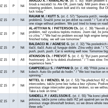
ARAUJO A. / RAMALHO M.
(st. č. 50) "Mám problém s 
šroub a nezatáčí to. Ale OK, jsem tady. Měl jsem dnes s
RZ 15
P
N4
steering problem, loosen bolt and it's not steering. But O
luck today."
RAUAM M. / KUTT S.
(st. č. 57) "Spousta potíží, neodj
RZ 15
P
N4
problémů. Snažili jsme se jen držet na cestě." / "Lot of t
one stage without problem. We just tried to keep on road
AL-ATTIYAH N. / PATTERSON Ch.
(st. č. 39) "Neměli 
problém, než vysokou teplotu motoru. Jsem rád, že jsme
RZ 15
P
N4
co zítra." / "We had no problem except high engine temp
finished today, we will see tomorrow."
BALDACCI M. / AGNESE G.
(st. č. 32) "Na posledních 
RZ 15
P
N4
tlačil, tlačil. Auto už funguje dobře. Zítra velký útok." / 
push, push, push. Car is working well now. Tomorrow big
ATKINSON Ch. / PREVOT S.
(st. č. 6) "Byl jsem poma
RZ 15
M
A8
frustrovaný. Je to tu dobrá zkušenost." / "I was slow. I'm
experience here."
CAMPEDELLI S. / FAPPANI D.
(st. č. 49) "Přišli jsme 
RZ 15
P
N4
kolech. Auto šlo pořád do hodin." / "We lost traction on r
spinning."
NITTEL U. / WENZEL M.
(st. č. 53) "Na předchozí RZ 
intercooleru, takže jsme bez turba a bez výkonu. Podíve
RZ 15
P
N4
previous stage intercooler pipe was broken, so we withou
Take a look on time."
SANDELL P. / AXELSSON E.
(st. č. 55) "Na konci pře
poloosa, takže jsme celou další RZ jeli opatrně jen se tře
RZ 15
P
N4
previous stage driveshaft broken, so we drove whole next
three only."