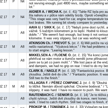
RZ 17
P
N4
not revving enough, just 4800 revs, maybe something wi
lot."
AIGNER A. / WICHA K.
(st. č. 41) "Tahle RZ byla pro au
šla nahoru a v půlce nám odešly brzdy. Oproti včerejšku
RZ 17
P
N4
"This stage was very hard for car, engine temperature to
lost brakes. We running bit slowly compare to yesterday.
AAVA U. / SIKK K.
(st. č. 17) "Nebyli jsme dost rychlí,
vážně. S každým kilometrem je to lepší. Hodně to klouza
RZ 17
A8
dobře." / "We weren't fast enough, but keep it not serious.
kilometre. It was very slippery, but car was working well.
ATKINSON Ch. / PREVOT S.
(st. č. 6) Měl potíže na v
RZ 17
M
A8
nešlo nastartovat. "Výuková lekce." / He had problems o
to start engine. "Learnig lesson."
MIKKELSEN A. / FLOENE O.
(st. č. 15) "Ke konci jsm
přehříval se nám motor a tlumiče neměli jsme přilnavost
RZ 17
A8
jsem se tu jet co jsem mohl." / "We lost pace at the end
and dampers, we had no grip on rear. I tried to do my bes
CLARK B. / NAGLE P.
(st. č. 10) "Fantastická pozice. 
RZ 17
M
A8
zkouška. Ještě dvě do cíle." / "Fantastic position. It wa
Still two to the finish."
VILLAGRA F. / PÉREZ COMPANC J.
(st. č. 9) "Dlouhá
RZ 17
M
A8
to těžké. Nemám důvod spěchat. Chceme bodovat." / "L
slippery, it was hard. I have no reason to push. We want 
RAUTENBACH C. / SENIOR D.
(st. č. 14) "Je to těžká
RZ 17
A8
chytit rytmus. Ještě dvě zkoušky do konce, není konec." /
work. I tried to catch rhythm. Still two stages to finish, it
PROKOP M. / TOMÁNEK J.
(st. č. 33) Vyloučen na kon