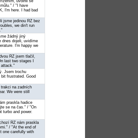
řízením, uvolnil se
můlu." / "I have
K, I'm here. I had bad
eli jsme jedinou RZ bez
roubles, we din't run
."
jsme žádný jiný
 dnes dojeli, uvidíme
erature. I'm happy we
dvou RZ jsem tlačil,
"On last two stages I
 attack."
lý. Jsem trochu
 bit frustrated. Good
o trakci na zadních
ear. We were still
nám praskla hadice
jte se na čas." / "On
t turbo and power.
dchozí RZ nám praskla
mi." / "At the end of
 one carefully with