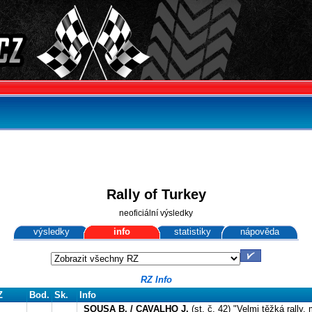
Rally of Turkey
neoficiální výsledky
výsledky
info
statistiky
nápověda
RZ Info
Z
Bod.
Sk.
Info
SOUSA B. / CAVALHO J.
(st. č. 42) "Velmi těžká rally,