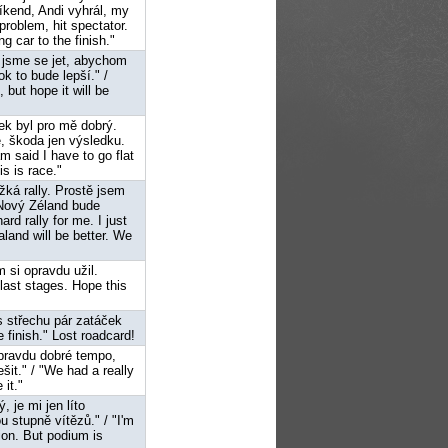
víkend, Andi vyhrál, my
 problem, hit spectator.
g car to the finish."
i jsme se jet, abychom
ok to bude lepší." /
but hope it will be
ek byl pro mě dobrý.
, škoda jen výsledku.
m said I have to go flat
is is race."
žká rally. Prostě jsem
e Nový Zéland bude
rd rally for me. I just
land will be better. We
 si opravdu užil.
 last stages. Hope this
es střechu pár zatáček
e finish." Lost roadcard!
 opravdu dobré tempo,
šit." / "We had a really
 it."
, je mi jen líto
 stupně vítězů." / "I'm
ion. But podium is