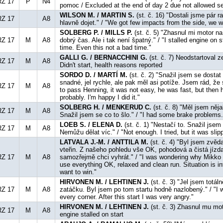
RZ 17
P
N4
pomoc / Excluded at the end of day 2 due not allowed se
WILSON M. / MARTIN S.
(st. č. 16) "Dostali jsme pár 
RZ 17
A8
hlavně dojet." / "We got few impacts from the side, we wa
SOLBERG P. / MILLS P.
(st. č. 5) "Zhasnul mi motor na 
RZ 17
M
A8
dobrý čas. Ale i tak není špatný." / "I stalled engine on s
time. Even this not a bad time."
GALLI G. / BERNACCHINI G.
(st. č. 7) Neodstartoval 
RZ 17
M
A8
Didn't start, health reasons reported
SORDO D. / MARTÍ M.
(st. č. 2) "Snažil jsem se dostat
snadné, jel rychle, ale pak měl asi potíže. Jsem rád, že s
RZ 17
M
A8
to pass Henning, it was not easy, he was fast, but the
probably. I'm happy I did it."
SOLBERG H. / MENKERUD C.
(st. č. 8) "Měl jsem něj
RZ 17
M
A8
Snažil jsem se co to šlo." / "I had some brake problems. 
LOEB S. / ELENA D.
(st. č. 1) "Nestačí to. Snažil jsem 
RZ 17
M
A8
Nemůžu dělat víc." / "Not enough. I tried, but it was slip
LATVALA J.-M. / ANTTILA M.
(st. č. 4) "Byl jsem zvěda
vteřin. Z našeho pohledu vše OK, pohodová a čistá jízda
RZ 17
M
A8
samozřejmě chci vyhrát." / "I was wondering why Mikko 
use everything OK, relaxed and clean run. Situation is int
want to win."
HIRVONEN M. / LEHTINEN J.
(st. č. 3) "Jel jsem totál
RZ 17
M
A8
zatáčku. Byl jsem po tom startu hodně nazlobený." / "I wa
every corner. After this start I was very angry."
HIRVONEN M. / LEHTINEN J.
(st. č. 3) Zhasnul mu mot
RZ 17
M
A8
engine stalled on start