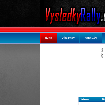
ÚVOD
VÝSLEDKY
BODOVÁNÍ
Datum
R