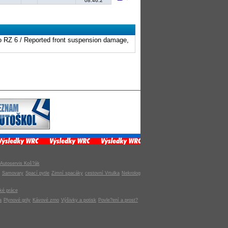
08:46.2
o RZ 6 / Reported front suspension damage,
Autoservis Koš?ák
Samovary
Spací pytle
Zimní spacáky
cestovní Vrtulka
Nekrolog
ké práce
a
Plynové grily
Kávové zrno
Výšivky a potisk
Povle?ení a prost?