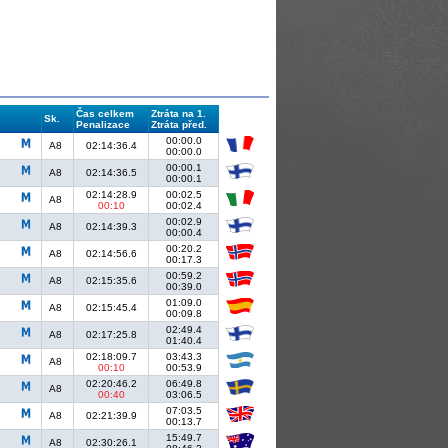
Čas celkem
Ztráta na 1.
Sk.
Penalizace
Ztráta před.
00:00.0
A8
02:14:36.4
00:00.0
00:00.1
A8
02:14:36.5
00:00.1
02:14:28.9
00:02.5
A8
00:10
00:02.4
00:02.9
A8
02:14:39.3
00:00.4
00:20.2
A8
02:14:56.6
00:17.3
00:59.2
A8
02:15:35.6
00:39.0
01:09.0
A8
02:15:45.4
00:09.8
02:49.4
A8
02:17:25.8
01:40.4
02:18:09.7
03:43.3
A8
00:10
00:53.9
02:20:46.2
06:49.8
A8
00:40
03:06.5
07:03.5
A8
02:21:39.9
00:13.7
15:49.7
A8
02:30:26.1