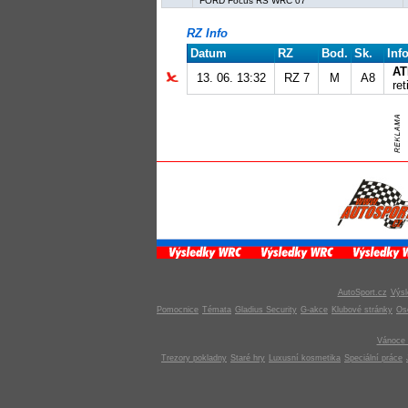
FORD Focus RS WRC 07
RZ Info
Datum
RZ
Bod.
Sk.
Inf
AT
13. 06. 13:32
RZ 7
M
A8
ret
AutoSport.cz
Výsl
Pomocnice
Témata
Gladius Security
G-akce
Klubové stránky
Os
Vánoce 
Trezory pokladny
Staré hry
Luxusní kosmetika
Speciální práce