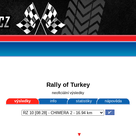
Rally of Turkey
neoficiální výsledky
výsledky
info
statistiky
nápověda