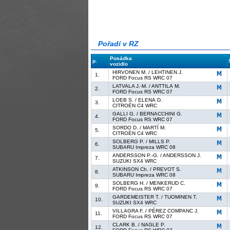
Pořadí v RZ
Posádka
p.
vozidlo
HIRVONEN M. / LEHTINEN J.
1.
FORD Focus RS WRC 07
LATVALA J.-M. / ANTTILA M.
2.
FORD Focus RS WRC 07
LOEB S. / ELENA D.
3.
CITROËN C4 WRC
GALLI G. / BERNACCHINI G.
4.
FORD Focus RS WRC 07
SORDO D. / MARTÍ M.
5.
CITROËN C4 WRC
SOLBERG P. / MILLS P.
6.
SUBARU Impreza WRC 08
ANDERSSON P.-G. / ANDERSSON J.
7.
SUZUKI SX4 WRC
ATKINSON Ch. / PREVOT S.
8.
SUBARU Impreza WRC 08
SOLBERG H. / MENKERUD C.
9.
FORD Focus RS WRC 07
GARDEMEISTER T. / TUOMINEN T.
10.
SUZUKI SX4 WRC
VILLAGRA F. / PÉREZ COMPANC J.
11.
FORD Focus RS WRC 07
CLARK B. / NAGLE P.
12.