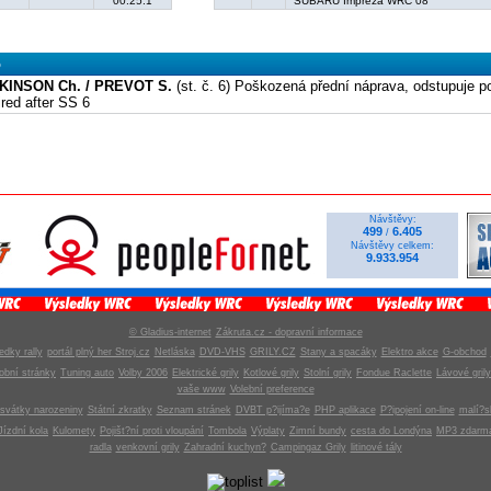
00:25.1
SUBARU Impreza WRC 08
o
KINSON Ch. / PREVOT S.
(st. č. 6) Poškozená přední náprava, odstupuje p
ired after SS 6
Návštěvy:
499
6.405
/
Návštěvy celkem:
9.933.954
© Gladius-internet
Zákruta.cz - dopravní informace
edky rally
portál plný her Stroj.cz
Netláska
DVD-VHS
GRILY.CZ
Stany a spacáky
Elektro akce
G-obchod
obní stránky
Tuning auto
Volby 2006
Elektrické grily
Kotlové grily
Stolní grily
Fondue Raclette
Lávové grily
vaše www
Volební preference
svátky narozeniny
Státní zkratky
Seznam stránek
DVBT p?ijíma?e
PHP aplikace
P?ipojení on-line
malí?s
Jízdní kola
Kulomety
Pojišt?ní proti vloupání
Tombola
Výplaty
Zimní bundy
cesta do Londýna
MP3 zdarm
radla
venkovní grily
Zahradní kuchyn?
Campingaz Grily
litinové tály