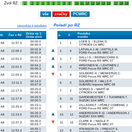
Zvol RZ:
1
2
3
4
5
6
7
8
9
10
11
12
13
14
15
16
17
18
19
vše
značky
PCWRC
Pořadí po RZ
nápověda k tabulkám
Ztráta na 1.
Posádka
Sk.
Čas v RZ
p.
č.
Ztráta před.
vozidlo
00:00.0
LOEB S. / ELENA D.
A8
11:57.3
1.
1
00:00.0
CITROËN C4 WRC
00:02.9
LATVALA J.-M. / ANTTILA M.
A8
12:00.2
2.
4
00:02.9
FORD Focus RS WRC 07
00:03.9
GALLI G. / BERNACCHINI G.
A8
12:01.2
3.
7
00:01.0
FORD Focus RS WRC 07
00:04.2
HIRVONEN M. / LEHTINEN J.
A8
12:01.5
4.
3
00:00.3
FORD Focus RS WRC 07
00:06.1
SOLBERG H. / MENKERUD C.
A8
12:03.4
5.
8
00:01.9
FORD Focus RS WRC 07
00:14.0
SOLBERG P. / MILLS P.
A8
12:11.3
6.
5
00:07.9
SUBARU Impreza WRC 08
00:20.0
SORDO D. / MARTÍ M.
A8
12:17.3
7.
2
00:06.0
CITROËN C4 WRC
00:20.5
GARDEMEISTER T. / TUOMINEN T.
A8
12:17.8
8.
11
00:00.5
SUZUKI SX4 WRC
00:23.1
VILLAGRA F. / PÉREZ COMPANC J.
A8
12:20.4
9.
9
00:02.6
FORD Focus RS WRC 07
00:26.3
ANDERSSON P.-G. / ANDERSSON J.
A8
12:23.6
10.
12
00:03.2
SUZUKI SX4 WRC
00:30.0
CLARK B. / NAGLE P.
A8
12:27.3
11.
10
00:03.7
FORD Focus RS WRC 07
00:55.1
ATKINSON Ch. / PREVOT S.
A8
12:52.4
12.
6