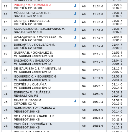
RENAULT Clio S1600
00:16.6
PROKOP M. / TOMÁNEK J.
01:21.9
13.
A6
11:34.6
CITROËN C2 S1600
00:02.3
MÖLDER J. / MICLOTTE F.
01:31.1
14.
A6
11:43.8
SUZUKI Swift S1600
00:09.2
OGIER S. / INGRASSIA J.
01:31.7
15.
A6
11:44.4
CITROËN C2 S1600
00:00.6
KOSCIUSZKO M. / SZCZEPANIAK M.
01:38.7
16.
A6
11:51.4
SUZUKI Swift S1600
00:07.0
GALLAGHER S. / MORRISSEY M.
01:44.5
17.
A6
11:57.2
CITROËN C2 S1600
00:05.8
BURKART A. / KOELBACH M.
01:44.7
18.
A6
11:57.4
CITROËN C2 S1600
00:00.2
GUERRA B. / GONZALEZ S.
01:59.4
19.
N4
12:12.1
MITSUBISHI Lancer Evo VIII
00:14.7
SALGADO R. / SALGADO D.
02:04.5
20.
N4
12:17.2
MITSUBISHI Lancer Evo IX
00:05.1
DE IZAURIETA J.-I. / PIMENTEL M.
02:12.4
21.
N4
12:25.1
MITSUBISHI Lancer Evo IX
00:07.9
IZQUIERDO C. / IZQUIERDO G.
02:59.2
22.
N4
13:11.9
MITSUBISHI Lancer Evo VI
00:46.8
CORTÉS J. / OLGUÍN A.
03:14.0
23.
N4
13:26.7
MITSUBISHI Lancer Evo IX
00:14.8
ESPINOZA R. / SUÁREZ A.
04:38.2
24.
N3
14:50.9
REANULT Clio RS
01:24.2
FANARI F. / BOSI M.
04:57.7
25.
A6
15:10.4
CITROËN C2 R2
00:19.5
SARMIENTO J.-C. / ZAPATA A.
05:12.3
26.
A6
15:25.0
PEUGEOT 206 XS
00:14.6
DE ALCAZAR R. / BADILLA E.
05:23.6
27.
A6
15:36.3
PEUGEOT 206 XS
00:11.3
ORDUÑA L. / ORDUÑA L. Jr.
06:38.9
28.
A6
16:51.6
PEUGEOT 206 XS
01:15.3