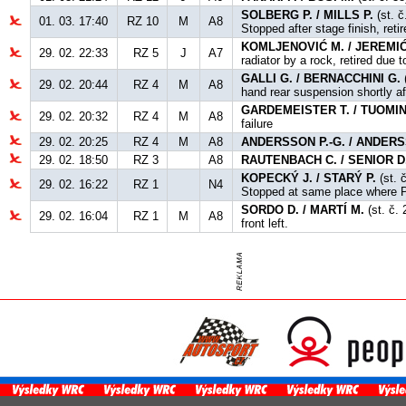
SOLBERG P. / MILLS P.
(st. č
01. 03. 17:40
RZ 10
M
A8
Stopped after stage finish, retir
KOMLJENOVIĆ M. / JEREMIĆ
29. 02. 22:33
RZ 5
J
A7
radiator by a rock, retired due t
GALLI G. / BERNACCHINI G.
(
29. 02. 20:44
RZ 4
M
A8
hand rear suspension shortly af
GARDEMEISTER T. / TUOMIN
29. 02. 20:32
RZ 4
M
A8
failure
29. 02. 20:25
RZ 4
M
A8
ANDERSSON P.-G. / ANDERS
29. 02. 18:50
RZ 3
A8
RAUTENBACH C. / SENIOR D
KOPECKÝ J. / STARÝ P.
(st. 
29. 02. 16:22
RZ 1
N4
Stopped at same place where P
SORDO D. / MARTÍ M.
(st. č.
29. 02. 16:04
RZ 1
M
A8
front left.