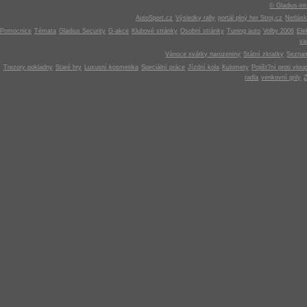
© Gladius-int
AutoSport.cz
Výsledky rally
portál plný her Stroj.cz
Netlás
Pomocnice
Témata
Gladius Security
G-akce
Klubové stránky
Osobní stránky
Tuning auto
Volby 2006
Ele
v
Vánoce svátky narozeniny
Státní zkratky
Seznam
Trezory pokladny
Staré hry
Luxusní kosmetika
Speciální práce
Jízdní kola
Kulomety
Pojišt?ní proti vlou
radla
venkovní grily