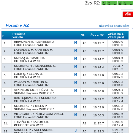
Zvol RZ:
1
2
3
4
5
6
vše
Pořadí v RZ
nápověda k tabulkám
Posádka
Ztráta na 1.
p.
Sk.
Čas v RZ
vozidlo
Ztráta před.
HIRVONEN M. / LEHTINEN J.
00:00.0
1.
A8
10:12.7
FORD Focus RS WRC 07
00:00.0
LATVALA J.-M. / ANTTILA M.
00:01.0
2.
A8
10:13.7
FORD Focus RS WRC 07
00:01.0
SORDO D. / MARTÍ M.
00:01.5
3.
A8
10:14.2
CITROËN C4 WRC
00:00.5
SOLBERG H. / MENKERUD C.
00:11.7
4.
A8
10:24.4
FORD Focus RS WRC 07
00:10.2
LOEB S. / ELENA D.
00:19.2
5.
A8
10:31.9
CITROËN C4 WRC
00:07.5
WILSON M. / MARTIN S.
00:23.2
6.
A8
10:35.9
FORD Focus RS WRC 07
00:04.0
ATKINSON Ch. / PRÉVOT S.
00:24.1
7.
A8
10:36.8
SUBARU Impreza WRC 2007
00:00.9
RAUTENBACH C. / SENIOR D.
00:36.5
8.
A8
10:49.2
CITROËN C4 WRC
00:12.4
SOLBERG P. / MILLS P.
00:39.3
9.
A8
10:52.0
SUBARU Impreza WRC 2007
00:02.8
VILLAGRA F. / PÉREZ COMPANC J.
00:43.6
10.
A8
10:56.3
FORD Focus RS WRC 07
00:04.3
TRIVIÑO R. / SALOM Ch.
01:03.0
11.
A8
11:15.7
PEUGEOT 206 WRC
00:19.4
SANDELL P. / AXELSSON E.
01:19.6
12.
A6
11:32.3