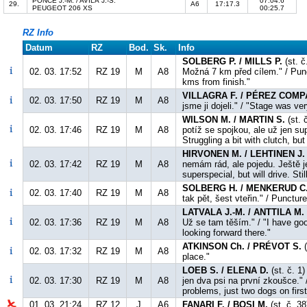
PONCE J.-M. / AVILA J.-S.
07:04.6
29.
A6
17:17.3
PEUGEOT 206 XS
00:25.7
RZ Info
Datum
RZ
Bod.
Sk.
Info
SOLBERG P. / MILLS P.
(st. č
02. 03. 17:52
RZ 19
M
A8
Možná 7 km před cílem." / Punctu
kms from finish."
VILLAGRA F. / PÉREZ COMP
02. 03. 17:50
RZ 19
M
A8
jsme ji dojeli." / "Stage was ve
WILSON M. / MARTIN S.
(st. 
02. 03. 17:46
RZ 19
M
A8
potíž se spojkou, ale už jen sup
Struggling a bit with clutch, but
HIRVONEN M. / LEHTINEN J.
02. 03. 17:42
RZ 19
M
A8
nemám rád, ale pojedu. Ještě je
superspecial, but will drive. Sti
SOLBERG H. / MENKERUD C
02. 03. 17:40
RZ 19
M
A8
tak pět, šest vteřin." / Puncture
LATVALA J.-M. / ANTTILA M.
02. 03. 17:36
RZ 19
M
A8
Už se tam těším." / "I have goo
looking forward there."
ATKINSON Ch. / PRÉVOT S.
(
02. 03. 17:32
RZ 19
M
A8
place."
LOEB S. / ELENA D.
(st. č. 1
02. 03. 17:30
RZ 19
M
A8
jen dva psi na první zkoušce." 
problems, just two dogs on first
01. 03. 21:24
RZ 12
J
A6
FANARI F. / BOSI M.
(st. č. 3