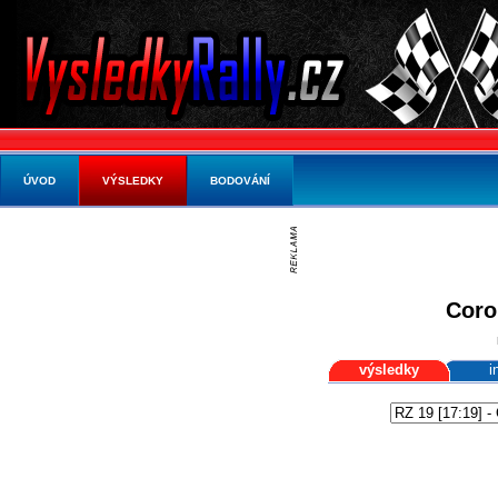
ÚVOD
VÝSLEDKY
BODOVÁNÍ
Coro
výsledky
i