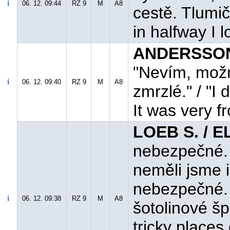
06. 12. 09:44
RZ 9
M
A8
cestě. Tlumiče
in halfway I 
ANDERSSON 
"Nevím, možn
06. 12. 09:40
RZ 9
M
A8
zmrzlé." / "I
It was very f
LOEB S. / E
nebezpečné. 
neměli jsme i
nebezpečné. 
06. 12. 09:38
RZ 9
M
A8
šotolinové šp
tricky places