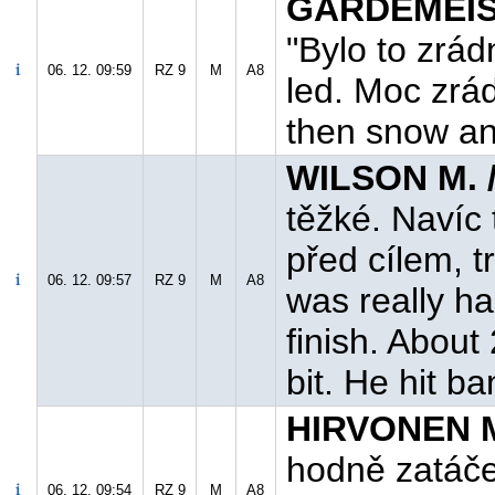
GARDEMEIST
"Bylo to zrád
06. 12. 09:59
RZ 9
M
A8
led. Moc zrád
then snow and
WILSON M. 
těžké. Navíc 
před cílem, tr
06. 12. 09:57
RZ 9
M
A8
was really ha
finish. About
bit. He hit ba
HIRVONEN M
hodně zatáče
06. 12. 09:54
RZ 9
M
A8