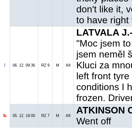
don't like it
to have right
LATVALA J.-
"Moc jsem to 
jsem neměl š
Kluci za mnou
06. 12. 09:36
RZ 9
M
A8
left front tyr
conditions I 
frozen. Driver
ATKINSON C
05. 12. 19:00
RZ 7
M
A8
Went off