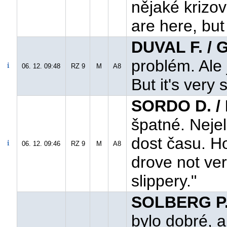
nějaké krizov
are here, bu
DUVAL F. / 
problém. Ale 
06. 12. 09:48
RZ 9
M
A8
But it's very 
SORDO D. /
špatné. Nejel
dost času. Ho
06. 12. 09:46
RZ 9
M
A8
drove not very
slippery."
SOLBERG P. 
bylo dobré, a