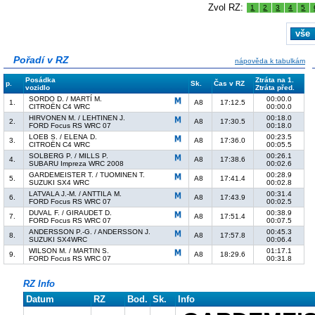
Zvol RZ:
1
2
3
4
5
vše
Pořadí v RZ
nápověda k tabulkám
Posádka
Ztráta na 1.
p.
Sk.
Čas v RZ
vozidlo
Ztráta před.
SORDO D. / MARTÍ M.
00:00.0
1.
A8
17:12.5
CITROËN C4 WRC
00:00.0
HIRVONEN M. / LEHTINEN J.
00:18.0
2.
A8
17:30.5
FORD Focus RS WRC 07
00:18.0
LOEB S. / ELENA D.
00:23.5
3.
A8
17:36.0
CITROËN C4 WRC
00:05.5
SOLBERG P. / MILLS P.
00:26.1
4.
A8
17:38.6
SUBARU Impreza WRC 2008
00:02.6
GARDEMEISTER T. / TUOMINEN T.
00:28.9
5.
A8
17:41.4
SUZUKI SX4 WRC
00:02.8
LATVALA J.-M. / ANTTILA M.
00:31.4
6.
A8
17:43.9
FORD Focus RS WRC 07
00:02.5
DUVAL F. / GIRAUDET D.
00:38.9
7.
A8
17:51.4
FORD Focus RS WRC 07
00:07.5
ANDERSSON P.-G. / ANDERSSON J.
00:45.3
8.
A8
17:57.8
SUZUKI SX4WRC
00:06.4
WILSON M. / MARTIN S.
01:17.1
9.
A8
18:29.6
FORD Focus RS WRC 07
00:31.8
RZ Info
Datum
RZ
Bod.
Sk.
Info