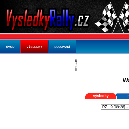
ÚVOD
VÝSLEDKY
BODOVÁNÍ
Wa
výsledky
i