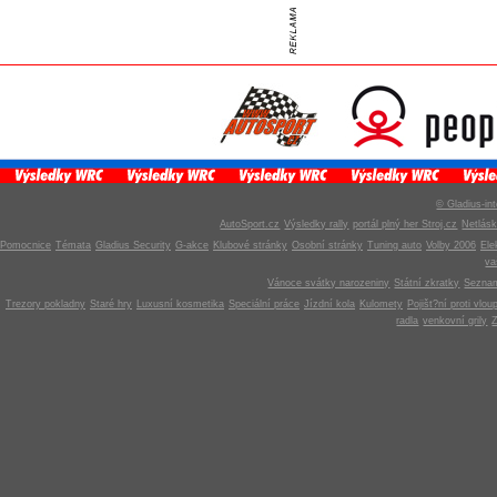
© Gladius-int
AutoSport.cz
Výsledky rally
portál plný her Stroj.cz
Netlás
Pomocnice
Témata
Gladius Security
G-akce
Klubové stránky
Osobní stránky
Tuning auto
Volby 2006
Ele
v
Vánoce svátky narozeniny
Státní zkratky
Seznam
Trezory pokladny
Staré hry
Luxusní kosmetika
Speciální práce
Jízdní kola
Kulomety
Pojišt?ní proti vlou
radla
venkovní grily