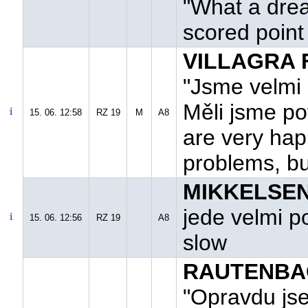
"What a drea
scored point
VILLAGRA F
"Jsme velmi 
Měli jsme pot
15. 06. 12:58
RZ 19
M
A8
are very hap
problems, but
MIKKELSEN 
jede velmi p
15. 06. 12:56
RZ 19
A8
slow
RAUTENBAC
"Opravdu jse