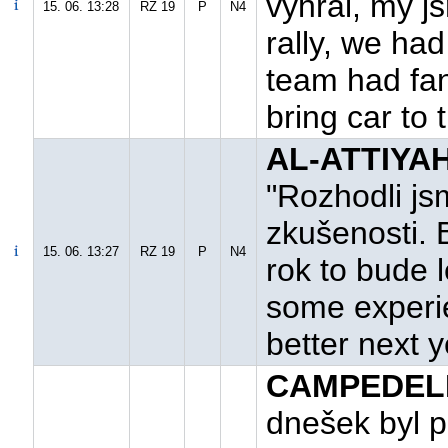
vyhrál, my js
15. 06. 13:28
RZ 19
P
N4
rally, we had
team had fa
bring car to t
AL-ATTIYAH
"Rozhodli js
zkušenosti. B
15. 06. 13:27
RZ 19
P
N4
rok to bude 
some experie
better next y
CAMPEDELLI
dnešek byl 