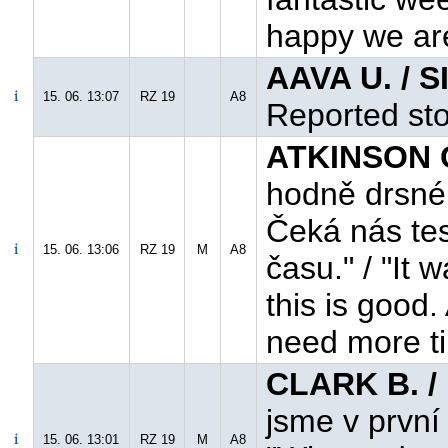
happy we are 
AAVA U. / S
15. 06. 13:07
RZ 19
A8
Reported st
ATKINSON C
hodně drsné. 
Čeká nás tes
15. 06. 13:06
RZ 19
M
A8
času." / "It 
this is good
need more t
CLARK B. /
jsme v první 
15. 06. 13:01
RZ 19
M
A8