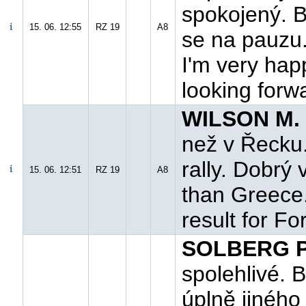
spokojený. By
15. 06. 12:55
RZ 19
A8
se na pauzu."
I'm very happ
looking forwa
WILSON M. 
než v Řecku.
rally. Dobrý 
15. 06. 12:51
RZ 19
A8
than Greece.
result for Fo
SOLBERG P.
spolehlivé. B
úplně jiného