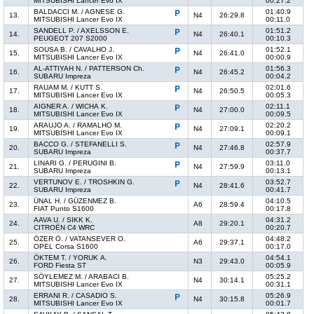
MITSUBISHI Lancer Evo IX
00:27.2
BALDACCI M. / AGNESE G.
01:40.9
13.
N4
26:29.8
MITSUBISHI Lancer Evo IX
00:11.0
SANDELL P. / AXELSSON E.
01:51.2
14.
N4
26:40.1
PEUGEOT 207 S2000
00:10.3
SOUSA B. / CAVALHO J.
01:52.1
15.
N4
26:41.0
MITSUBISHI Lancer Evo IX
00:00.9
AL-ATTIYAH N. / PATTERSON Ch.
01:56.3
16.
N4
26:45.2
SUBARU Impreza
00:04.2
RAUAM M. / KUTT S.
02:01.6
17.
N4
26:50.5
MITSUBISHI Lancer Evo IX
00:05.3
AIGNER A. / WICHA K.
02:11.1
18.
N4
27:00.0
MITSUBISHI Lancer Evo IX
00:09.5
ARAUJO A. / RAMALHO M.
02:20.2
19.
N4
27:09.1
MITSUBISHI Lancer Evo IX
00:09.1
BACCO G. / STEFANELLI S.
02:57.9
20.
N4
27:46.8
SUBARU Impreza
00:37.7
LINARI G. / PERUGINI B.
03:11.0
21.
N4
27:59.9
SUBARU Impreza
00:13.1
VERTUNOV E. / TROSHKIN G.
03:52.7
22.
N4
28:41.6
SUBARU Impreza
00:41.7
ÜNAL H. / GÜZENMEZ B.
04:10.5
23.
A6
28:59.4
FIAT Punto S1600
00:17.8
AAVA U. / SIKK K.
04:31.2
24.
A8
29:20.1
CITROËN C4 WRC
00:20.7
ÖZER Ö. / VATANSEVER O.
04:48.2
25.
A6
29:37.1
OPEL Corsa S1600
00:17.0
ÖKTEM T. / YORUK A.
04:54.1
26.
N3
29:43.0
FORD Fiesta ST
00:05.9
SÖYLEMEZ M. / ARABACI B.
05:25.2
27.
N4
30:14.1
MITSUBISHI Lancer Evo IX
00:31.1
ERRANI R. / CASADIO S.
05:26.9
28.
N4
30:15.8
MITSUBISHI Lancer Evo IX
00:01.7