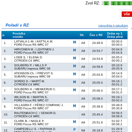
Zvol RZ:
1
2
3
4
5
vše
Pořadí v RZ
nápověda k tabulkám
Posádka
Ztráta na 1.
p.
Sk.
Čas v RZ
vozidlo
Ztráta před.
LATVALA J.-M. / ANTTILA M.
00:00.0
1.
A8
24:48.9
FORD Focus RS WRC 07
00:00.0
HIRVONEN M. / LEHTINEN J.
00:04.8
2.
A8
24:53.7
FORD Focus RS WRC 07
00:04.8
LOEB S. / ELENA D.
00:05.0
3.
A8
24:53.9
CITROËN C4 WRC
00:00.2
SOLBERG P. / MILLS P.
00:10.9
4.
A8
24:59.8
SUBARU Impreza WRC 08
00:05.9
ATKINSON Ch. / PREVOT S.
00:14.9
5.
A8
25:03.8
SUBARU Impreza WRC 08
00:04.0
SORDO D. / MARTÍ M.
00:16.1
6.
A8
25:05.0
CITROËN C4 WRC
00:01.2
SOLBERG H. / MENKERUD C.
00:17.1
7.
A8
25:06.0
FORD Focus RS WRC 07
00:01.0
WILSON M. / MARTIN S.
00:19.1
8.
A8
25:08.0
FORD Focus RS WRC 07
00:02.0
VILLAGRA F. / PÉREZ COMPANC J.
00:49.9
9.
A8
25:38.8
FORD Focus RS WRC 07
00:30.8
RAUTENBACH C. / SENIOR D.
00:56.5
10.
A8
25:45.4
CITROËN C4 WRC
00:06.6
CLARK B. / NAGLE P.
01:02.7
11.
A8
25:51.6
FORD Focus RS WRC 07
00:06.2
CAMPEDELLI S. / FAPPANI D.
01:29.9
12.
N4
26:18.8