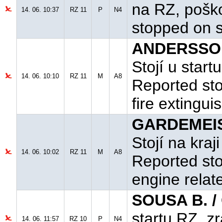
na RZ, pošk
14. 06. 10:37
RZ 11
P
N4
stopped on s
ANDERSSON
Stojí u start
14. 06. 10:10
RZ 11
M
A8
Reported sto
fire extingu
GARDEMEIST
Stojí na kra
14. 06. 10:02
RZ 11
M
A8
Reported sto
engine relat
SOUSA B. /
startu RZ, z
14. 06. 11:57
RZ 10
P
N4