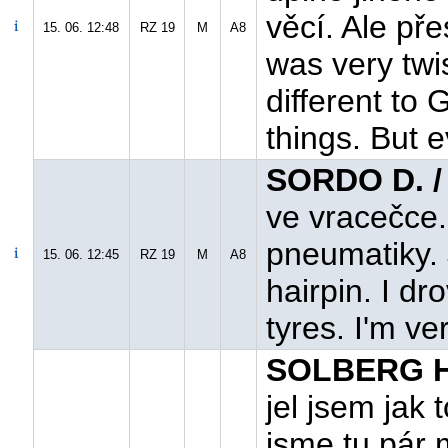
věcí. Ale přes
15. 06. 12:48
RZ 19
M
A8
was very twi
different to
things. But e
SORDO D. /
ve vracečce.
pneumatiky. 
15. 06. 12:45
RZ 19
M
A8
hairpin. I dr
tyres. I'm ve
SOLBERG H
jel jsem jak 
jsme tu pár 