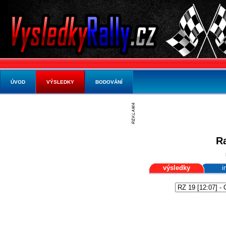
ÚVOD
VÝSLEDKY
BODOVÁNÍ
Ra
výsledky
i