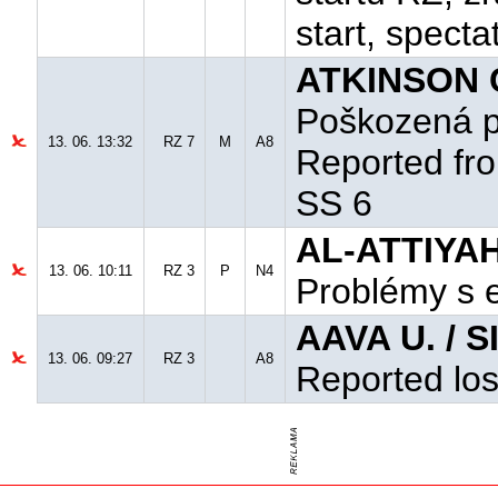
start, specta
ATKINSON C
Poškozená p
13. 06. 13:32
RZ 7
M
A8
Reported fro
SS 6
AL-ATTIYAH
13. 06. 10:11
RZ 3
P
N4
Problémy s e
AAVA U. / S
13. 06. 09:27
RZ 3
A8
Reported los