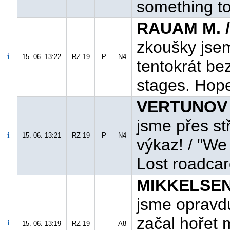
something to
RAUAM M. /
zkoušky jsem
15. 06. 13:22
RZ 19
P
N4
tentokrát bez
stages. Hope
VERTUNOV E
jsme přes st
15. 06. 13:21
RZ 19
P
N4
výkaz! / "We 
Lost roadcar
MIKKELSEN 
jsme opravd
začal hořet m
15. 06. 13:19
RZ 19
A8