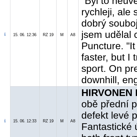
"Byl to neuv
rychleji, ale
dobrý souboj
jsem udělal 
15. 06. 12:36
RZ 19
M
A8
Puncture. "It
faster, but I 
sport. On pr
downhill, eng
HIRVONEN M
obě přední p
defekt levé p
15. 06. 12:33
RZ 19
M
A8
Fantastické ú