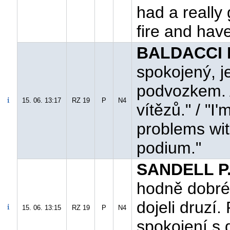
had a really
fire and have
BALDACCI M
spokojený, j
podvozkem. A
15. 06. 13:17
RZ 19
P
N4
vítězů." / "I
problems wit
podium."
SANDELL P.
hodně dobré.
dojeli druzí
15. 06. 13:15
RZ 19
P
N4
spokojení s