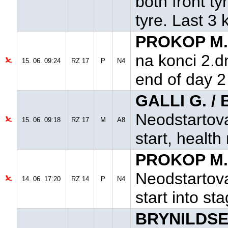
both front ty
tyre. Last 3 
PROKOP M.
na konci 2.d
15. 06. 09:24
RZ 17
P
N4
end of day 2
GALLI G. /
Neodstartova
15. 06. 09:18
RZ 17
M
A8
start, healt
PROKOP M.
Neodstartova
14. 06. 17:20
RZ 14
P
N4
start into st
BRYNILDSEN