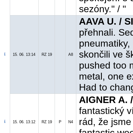
sezóny." / "
AAVA U. / S
přehnali. Se
pneumatiky, 
skončili ve š
15. 06. 13:14
RZ 19
A8
pushed too 
metal, one e
Had to chan
AIGNER A. 
fantastický 
rád, že jsme 
15. 06. 13:12
RZ 19
P
N4
fantastic we