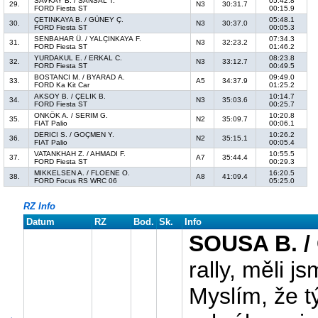
SAVKAY B. / SANSAL T.
05:42.8
29.
N3
30:31.7
FORD Fiesta ST
00:15.9
ÇETINKAYA B. / GÜNEY Ç.
05:48.1
30.
N3
30:37.0
FORD Fiesta ST
00:05.3
SENBAHAR Ü. / YALÇINKAYA F.
07:34.3
31.
N3
32:23.2
FORD Fiesta ST
01:46.2
YURDAKUL E. / ERKAL C.
08:23.8
32.
N3
33:12.7
FORD Fiesta ST
00:49.5
BOSTANCI M. / BYARAD A.
09:49.0
33.
A5
34:37.9
FORD Ka Kit Car
01:25.2
AKSOY B. / ÇELIK B.
10:14.7
34.
N3
35:03.6
FORD Fiesta ST
00:25.7
ONKÖK A. / SERIM G.
10:20.8
35.
N2
35:09.7
FIAT Palio
00:06.1
DERICI S. / GOÇMEN Y.
10:26.2
36.
N2
35:15.1
FIAT Palio
00:05.4
VATANKHAH Z. / AHMADI F.
10:55.5
37.
A7
35:44.4
FORD Fiesta ST
00:29.3
MIKKELSEN A. / FLOENE O.
16:20.5
38.
A8
41:09.4
FORD Focus RS WRC 06
05:25.0
RZ Info
Datum
RZ
Bod.
Sk.
Info
SOUSA B. /
rally, měli j
Myslím, že t