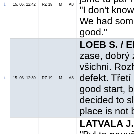
15. 06. 12:42
RZ 19
M
A8
"I don't know
We had some
good."
LOEB S. / 
zase, dobrý 
všichni. Roz
defekt. Třetí
15. 06. 12:39
RZ 19
M
A8
good start, b
decided to s
place is not 
LATVALA J.