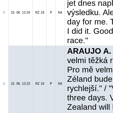
jet dnes nap
výsledku. Al
15. 06. 13:24
RZ 19
P
N4
day for me. T
I did it. Good
race."
ARAUJO A.
velmi těžká r
Pro mě velmi
Zéland bude 
15. 06. 13:23
RZ 19
P
N4
rychlejší." / 
three days. 
Zealand will