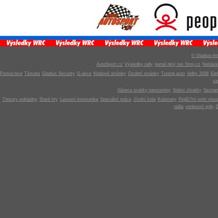
© Gladius-int
AutoSport.cz
Výsledky rally
portál plný her Stroj.cz
Netlás
Pomocnice
Témata
Gladius Security
G-akce
Klubové stránky
Osobní stránky
Tuning auto
Volby 2006
Ele
v
Vánoce svátky narozeniny
Státní zkratky
Seznam
Trezory pokladny
Staré hry
Luxusní kosmetika
Speciální práce
Jízdní kola
Kulomety
Pojišt?ní proti vlou
radla
venkovní grily