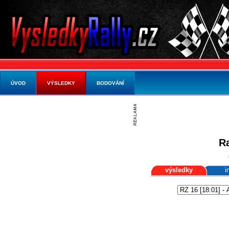
ÚVOD
VÝSLEDKY
BODOVÁNÍ
Ra
výsledky
i