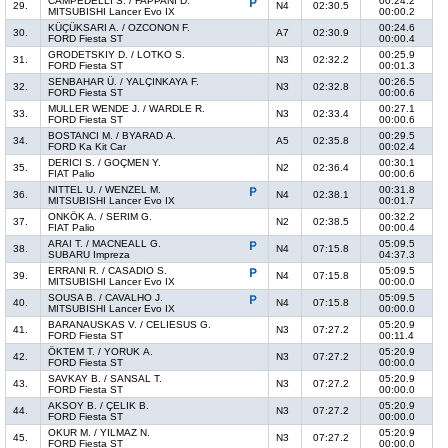
CAMPEDELLI S. / FAPPANI D.
00:24.2
29.
N4
02:30.5
MITSUBISHI Lancer Evo IX
00:00.2
KÜÇÜKSARI A. / OZCONON F.
00:24.6
30.
A7
02:30.9
FORD Fiesta ST
00:00.4
GRODETSKIY D. / LOTKO S.
00:25.9
31.
N3
02:32.2
FORD Fiesta ST
00:01.3
SENBAHAR Ü. / YALÇINKAYA F.
00:26.5
32.
N3
02:32.8
FORD Fiesta ST
00:00.6
MULLER WENDE J. / WARDLE R.
00:27.1
33.
N3
02:33.4
FORD Fiesta ST
00:00.6
BOSTANCI M. / BYARAD A.
00:29.5
34.
A5
02:35.8
FORD Ka Kit Car
00:02.4
DERICI S. / GOÇMEN Y.
00:30.1
35.
N2
02:36.4
FIAT Palio
00:00.6
NITTEL U. / WENZEL M.
00:31.8
36.
N4
02:38.1
MITSUBISHI Lancer Evo IX
00:01.7
ONKÖK A. / SERIM G.
00:32.2
37.
N2
02:38.5
FIAT Palio
00:00.4
ARAI T. / MACNEALL G.
05:09.5
38.
N4
07:15.8
SUBARU Impreza
04:37.3
ERRANI R. / CASADIO S.
05:09.5
39.
N4
07:15.8
MITSUBISHI Lancer Evo IX
00:00.0
SOUSA B. / CAVALHO J.
05:09.5
40.
N4
07:15.8
MITSUBISHI Lancer Evo IX
00:00.0
BARANAUSKAS V. / CELIESUS G.
05:20.9
41.
N3
07:27.2
FORD Fiesta ST
00:11.4
ÖKTEM T. / YORUK A.
05:20.9
42.
N3
07:27.2
FORD Fiesta ST
00:00.0
SAVKAY B. / SANSAL T.
05:20.9
43.
N3
07:27.2
FORD Fiesta ST
00:00.0
AKSOY B. / ÇELIK B.
05:20.9
44.
N3
07:27.2
FORD Fiesta ST
00:00.0
OKUR M. / YILMAZ N.
05:20.9
45.
N3
07:27.2
FORD Fiesta ST
00:00.0