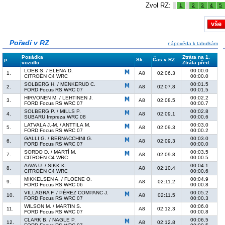
Zvol RZ:
1
2
3
4
5
vše
Pořadí v RZ
nápověda k tabulkám
Posádka
Ztráta na 1.
p.
Sk.
Čas v RZ
vozidlo
Ztráta před.
LOEB S. / ELENA D.
00:00.0
1.
A8
02:06.3
CITROËN C4 WRC
00:00.0
SOLBERG H. / MENKERUD C.
00:01.5
2.
A8
02:07.8
FORD Focus RS WRC 07
00:01.5
HIRVONEN M. / LEHTINEN J.
00:02.2
3.
A8
02:08.5
FORD Focus RS WRC 07
00:00.7
SOLBERG P. / MILLS P.
00:02.8
4.
A8
02:09.1
SUBARU Impreza WRC 08
00:00.6
LATVALA J.-M. / ANTTILA M.
00:03.0
5.
A8
02:09.3
FORD Focus RS WRC 07
00:00.2
GALLI G. / BERNACCHINI G.
00:03.0
6.
A8
02:09.3
FORD Focus RS WRC 07
00:00.0
SORDO D. / MARTÍ M.
00:03.5
7.
A8
02:09.8
CITROËN C4 WRC
00:00.5
AAVA U. / SIKK K.
00:04.1
8.
A8
02:10.4
CITROËN C4 WRC
00:00.6
MIKKELSEN A. / FLOENE O.
00:04.9
9.
A8
02:11.2
FORD Focus RS WRC 06
00:00.8
VILLAGRA F. / PÉREZ COMPANC J.
00:05.2
10.
A8
02:11.5
FORD Focus RS WRC 07
00:00.3
WILSON M. / MARTIN S.
00:06.0
11.
A8
02:12.3
FORD Focus RS WRC 07
00:00.8
CLARK B. / NAGLE P.
00:06.5
12.
A8
02:12.8