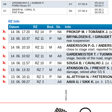
VATANKHAH Z. / AHMADI F.
05:24.6
46.
A7
07:30.9
FORD Fiesta ST
00:03.7
DIKER M. / ORAL E.
05:30.1
47.
N2
07:36.4
FIAT Palio
00:05.5
RZ Info
Datum
RZ
Bod.
Sk.
Info
14. 06. 17:20
RZ 14
P
N4
PROKOP M. / TOMÁNEK J.
(s
BRYNILDSEN E. / GIRAUDET
14. 06. 10:37
RZ 11
P
N4
rear suspension
ANDERSSON P.-G. / ANDERS
14. 06. 10:10
RZ 11
M
A8
close to stage start, reported f
GARDEMEISTER T. / TUOMIN
14. 06. 10:02
RZ 11
M
A8
stage, beside of the road, engi
14. 06. 11:57
RZ 10
P
N4
SOUSA B. / CAVALHO J.
(st. 
ATKINSON Ch. / PREVOT S.
(
13. 06. 13:32
RZ 7
M
A8
damage, retired after SS 6
13. 06. 10:11
RZ 3
P
N4
AL-ATTIYAH N. / PATTERSON
13. 06. 09:27
RZ 3
A8
AAVA U. / SIKK K.
(st. č. 17) 