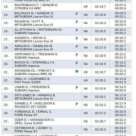
FORD Focus RS WRC 07
00:00.5
RAUTENBACH C. / SENIOR D.
00:07.4
13.
A8
02:13.7
CITROËN C4 WRC
00:00.9
BALDACCI M. / AGNESE G.
00:09.5
14.
N4
02:15.8
MITSUBISHI Lancer Evo IX
00:02.1
RAUAM M. / KUTT S.
00:10.0
15.
N4
02:16.3
MITSUBISHI Lancer Evo IX
00:00.5
AL-ATTIYAH N. / PATTERSON Ch.
00:10.2
16.
N4
02:16.5
SUBARU Impreza
00:00.2
AIGNER A. / WICHA K.
00:10.3
17.
N4
02:16.6
MITSUBISHI Lancer Evo IX
00:00.1
ARAUJO A. / RAMALHO M.
00:10.7
18.
N4
02:17.0
MITSUBISHI Lancer Evo IX
00:00.4
VERTUNOV E. / TROSHKIN G.
00:12.2
19.
N4
02:18.5
SUBARU Impreza
00:01.5
BACCO G. / STEFANELLI S.
00:12.2
20.
N4
02:18.5
SUBARU Impreza
00:00.0
ATKINSON Ch. / PREVOT S.
00:12.4
21.
A8
02:18.7
SUBARU Impreza WRC 08
00:00.2
ÜNAL H. / GÜZENMEZ B.
00:13.9
22.
A6
02:20.2
FIAT Punto S1600
00:01.5
LINARI G. / PERUGINI B.
00:14.5
23.
N4
02:20.8
SUBARU Impreza
00:00.6
SÖYLEMEZ M. / ARABACI B.
00:17.8
24.
N4
02:24.1
MITSUBISHI Lancer Evo IX
00:03.3
SANDELL P. / AXELSSON E.
00:17.9
25.
N4
02:24.2
PEUGEOT 207 S2000
00:00.1
YURDAKUL E. / ERKAL C.
00:20.9
26.
N3
02:27.2
FORD Fiesta ST
00:03.0
ÖZER Ö. / VATANSEVER O.
00:22.4
27.
A6
02:28.7
OPEL Corsa S1600
00:01.5
ÇETINKAYA B. / GÜNEY Ç.
00:24.0
28.
N3
02:30.3
FORD Fiesta ST
00:01.6