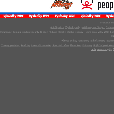
© Gladius-int
AutoSport.cz
Výsledky rally
portál plný her Stroj.cz
Netlás
Pomocnice
Témata
Gladius Security
G-akce
Klubové stránky
Osobní stránky
Tuning auto
Volby 2006
Ele
v
Vánoce svátky narozeniny
Státní zkratky
Seznam
Trezory pokladny
Staré hry
Luxusní kosmetika
Speciální práce
Jízdní kola
Kulomety
Pojišt?ní proti vlou
radla
venkovní grily